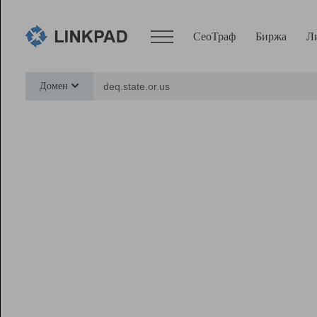
СеоТраф
Биржа
Л
Сервисы
Домен
СеоТраф
Монитор
Биржа
Pro
Линк+
Ресурсы
Вебмастер