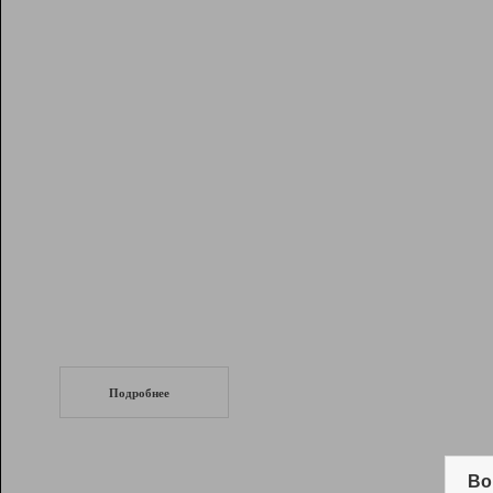
Рейтинг
Инструменты
Разработчикам
Партнерская
программа
Помощь
СеоТраф
Запустите
продвижение сайта
c LinkPad.
Подробнее
Вывод и удержание в ТОП10 выдачи
поисковых систем
Во