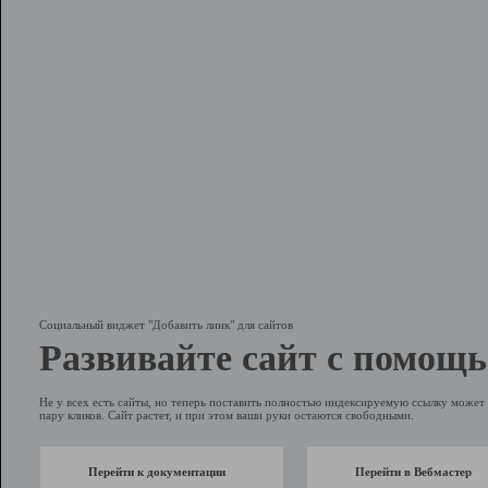
Социальный виджет "Добавить линк" для сайтов
Развивайте сайт с помощь
Не у всех есть сайты, но теперь поставить полностью индексируемую ссылку может 
пару кликов. Сайт растет, и при этом ваши руки остаются свободными.
Перейти к документации
Перейти в Вебмастер