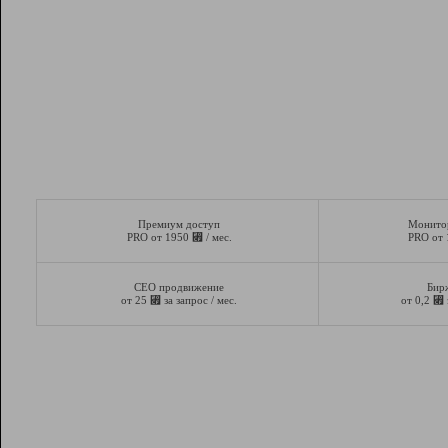
Премиум доступ
Монито
⃏
PRO от 1950
/ мес.
PRO от
СЕО продвижение
Бир
⃏
⃏
от 25
за запрос / мес.
от 0,2