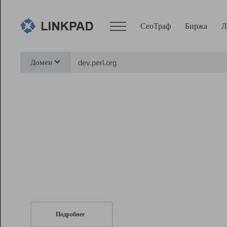
СеоТраф
Биржа
Л
Сервисы
Домен
СеоТраф
Монитор
Биржа
Pro
Линк+
СеоТраф
Запустите
продвижение сайта
c LinkPad.
Ресурсы
Вебмастер
Подробнее