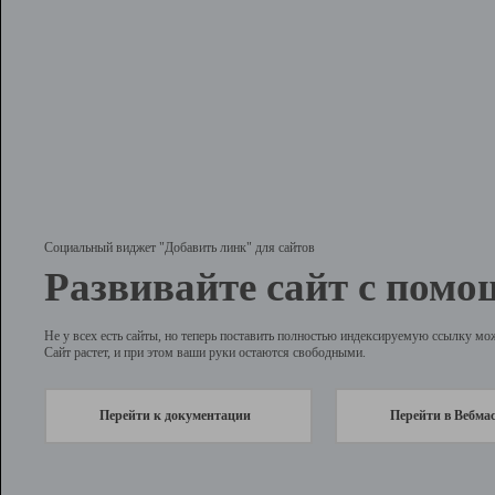
Социальный виджет "Добавить линк" для сайтов
Развивайте сайт с помо
Не у всех есть сайты, но теперь поставить полностью индексируемую ссылку мо
Сайт растет, и при этом ваши руки остаются свободными.
Перейти к документации
Перейти в Вебма