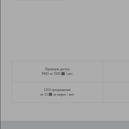
Рейтинг
Вывод и удержание в ТОП10 выдачи
поисковых систем
Инструменты
Разработчикам
Партнерская
программа
Помощь
Премиум доступ
⃏
PRO от 1950
/ мес.
СЕО продвижение
⃏
от 25
за запрос / мес.