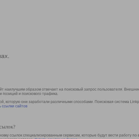
ах.
йт наилучшим образом отвечает на поисковый запрос пользователя. Внешние
и позиций и поискового трафика.
, которую они заработали различными способами. Поисковая система Linkpa
 ссылки сайтов
ссылок?
овку ссылок специализированным сервисам, которые будут вести работу по 