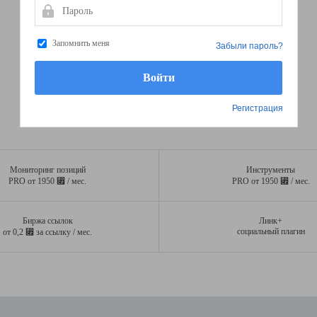
Пароль
Запомнить меня
Забыли пароль?
Регистрация
Мониторинг позиций
Инструменты
⃏
⃏
PRO от 1950
/ мес.
PRO от 1950
/ мес.
Биржа ссылок
Линк+
⃏
социальный плагин
от 0,2
за ссылку / мес.