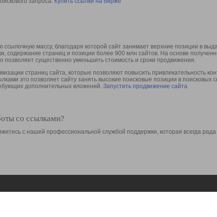
оискового запроса.
Купить ссылки на бирже
 ссылочную массу, благодаря которой сайт занимает верхние позиции в выд
ки, содержание страниц и позиции более 900 млн сайтов. На основе получе
то позволяет существенно уменьшить стоимость и сроки продвижения.
изации страниц сайта, которые позволяют повысить привлекательность конт
сылками это позволяет сайту занять высокие поисковые позиции в поисковых 
требующих дополнительных вложений.
Запустить продвижение сайта
боты со ссылками?
свяжитесь с нашей профессиональной службой поддержки, которая всегда рада
Ресурсы