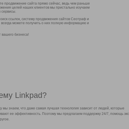
ите продвижение сайта прямо сейчас, ведь чем раньше
стижения целей наших клиентов мы пристально изучаем
 сервисы.
оиск ссылок, систему продвижения сайтов Сеотраф и
вы всегда можете получить о них полную информацию и
т вашего бизнеса!
ему Linkpad?
у мы знаем, что даже самая лучшая технология зависит от людей, которые
вают ее эффективность. Поэтому мы предлагаем поддержку 24/7, помощь экс
ругое.