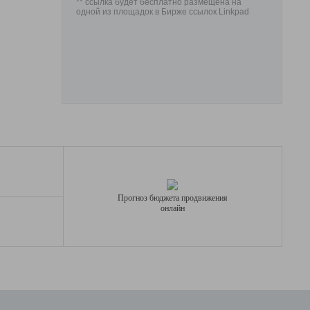
** ссылка будет бесплатно размещена на
одной из площадок в Бирже ссылок Linkpad
Прогноз бюджета продвижения
онлайн