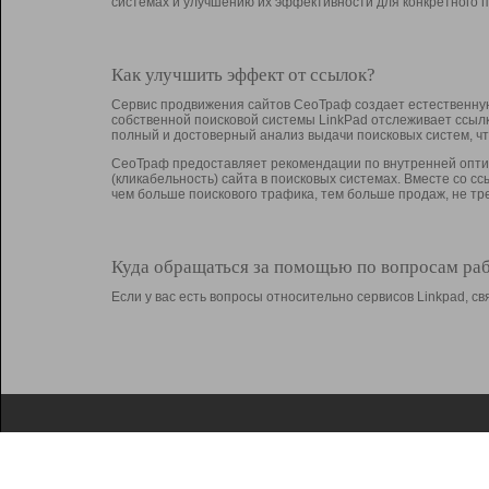
системах и улучшению их эффективности для конкретного п
Как улучшить эффект от ссылок?
Сервис продвижения сайтов СеоТраф создает естественную
собственной поисковой системы LinkPad отслеживает ссыл
полный и достоверный анализ выдачи поисковых систем, ч
СеоТраф предоставляет рекомендации по внутренней оптим
(кликабельность) сайта в поисковых системах. Вместе со с
чем больше поискового трафика, тем больше продаж, не 
Куда обращаться за помощью по вопросам ра
Если у вас есть вопросы относительно сервисов Linkpad, 
О Linkpad
Поддержка