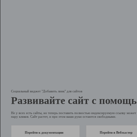
Социальный виджет "Добавить линк" для сайтов
Развивайте сайт с помощь
Не у всех есть сайты, но теперь поставить полностью индексируемую ссылку может 
пару кликов. Сайт растет, и при этом ваши руки остаются свободными.
Перейти к документации
Перейти в Вебмастер