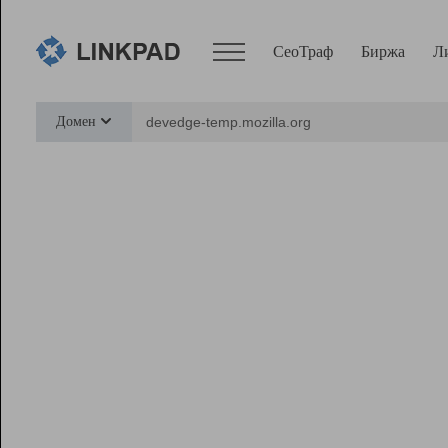
СеоТраф
Биржа
Л
Сервисы
Домен
СеоТраф
Монитор
Биржа
Pro
Линк+
Ресурсы
Вебмастер