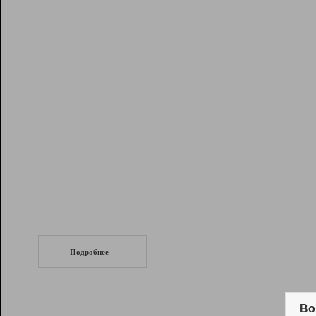
Рейтинг
Инструменты
Разработчикам
Партнерская
программа
Помощь
СеоТраф
Запустите
продвижение сайта
c LinkPad.
Подробнее
Вывод и удержание в ТОП10 выдачи
поисковых систем
Во