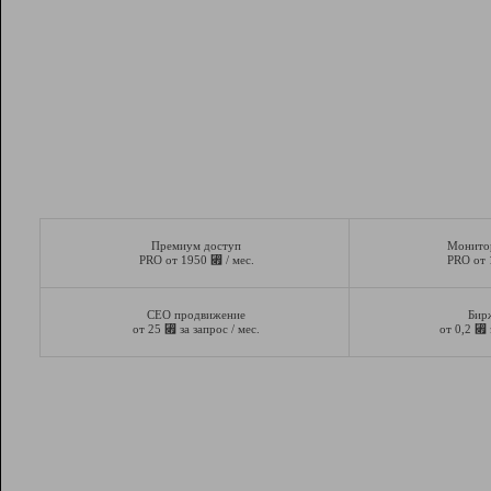
Премиум доступ
Монито
⃏
PRO от 1950
/ мес.
PRO от
СЕО продвижение
Бир
⃏
⃏
от 25
за запрос / мес.
от 0,2