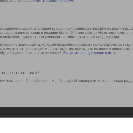
оискового запроса.
Купить ссылки на бирже
 ссылочную массу, благодаря которой сайт занимает верхние позиции в выд
ки, содержание страниц и позиции более 900 млн сайтов. На основе получе
то позволяет существенно уменьшить стоимость и сроки продвижения.
изации страниц сайта, которые позволяют повысить привлекательность конт
сылками это позволяет сайту занять высокие поисковые позиции в поисковых 
требующих дополнительных вложений.
Запустить продвижение сайта
боты со ссылками?
свяжитесь с нашей профессиональной службой поддержки, которая всегда рада
Ресурсы