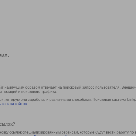
ах.
йт наилучшим образом отвечает на поисковый запрос пользователя. Внешние
и позиций и поискового трафика.
, которую они заработали различными способами. Поисковая система Linkpa
 ссылки сайтов
ссылок?
овку ссылок специализированным сервисам, которые будут вести работу по 