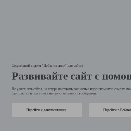
Социальный виджет "Добавить линк" для сайтов
Развивайте сайт с помо
Не у всех есть сайты, но теперь поставить полностью индексируемую ссылку мо
Сайт растет, и при этом ваши руки остаются свободными.
Перейти к документации
Перейти в Вебма