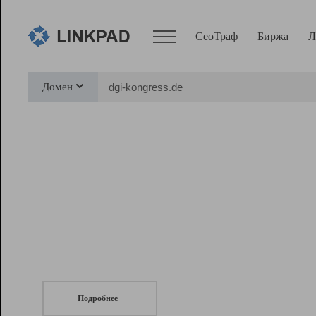
СеоТраф
Биржа
Л
Сервисы
Домен
СеоТраф
Монитор
Биржа
Pro
Линк+
СеоТраф
Запустите
продвижение сайта
c LinkPad.
Ресурсы
Вебмастер
Подробнее