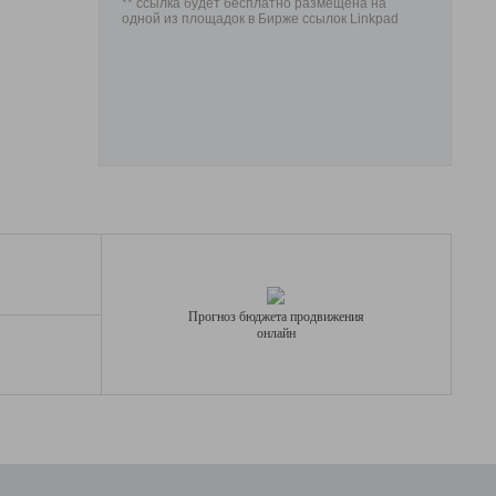
** ссылка будет бесплатно размещена на
одной из площадок в Бирже ссылок Linkpad
Прогноз бюджета продвижения
онлайн