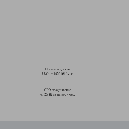
Рейтинг
Вывод и удержание в ТОП10 выдачи
поисковых систем
Инструменты
Разработчикам
Партнерская
программа
Помощь
Премиум доступ
⃏
PRO от 1950
/ мес.
СЕО продвижение
⃏
от 25
за запрос / мес.