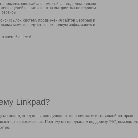
ите продвижение сайта прямо сейчас, ведь чем раньше
стижения целей наших клиентов мы пристально изучаем
 сервисы.
оиск ссылок, систему продвижения сайтов Сеотраф и
вы всегда можете получить о них полную информацию и
т вашего бизнеса!
ему Linkpad?
у мы знаем, что даже самая лучшая технология зависит от людей, которые
вают ее эффективность. Поэтому мы предлагаем поддержку 24/7, помощь экс
ругое.