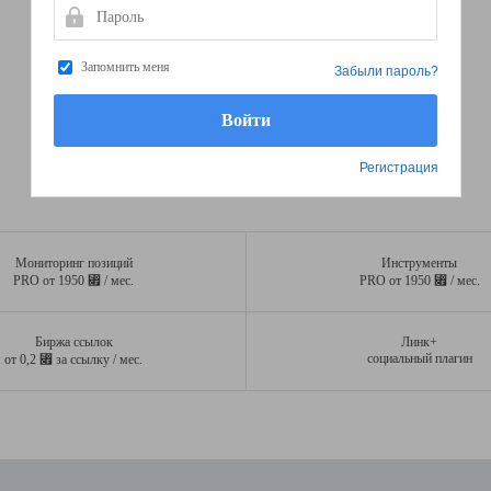
Пароль
Запомнить меня
Забыли пароль?
Регистрация
Мониторинг позиций
Инструменты
⃏
⃏
PRO от 1950
/ мес.
PRO от 1950
/ мес.
Биржа ссылок
Линк+
⃏
социальный плагин
от 0,2
за ссылку / мес.