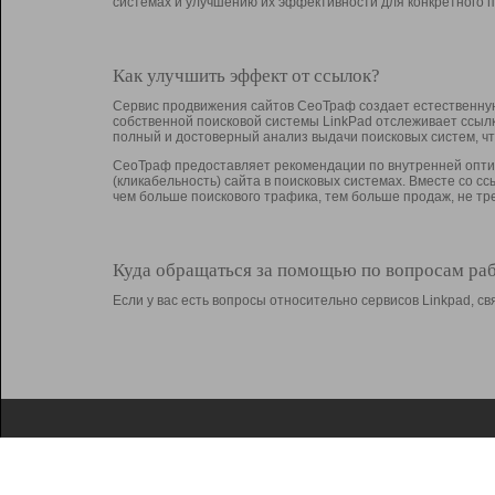
системах и улучшению их эффективности для конкретного п
Как улучшить эффект от ссылок?
Сервис продвижения сайтов СеоТраф создает естественную
собственной поисковой системы LinkPad отслеживает ссыл
полный и достоверный анализ выдачи поисковых систем, ч
СеоТраф предоставляет рекомендации по внутренней оптим
(кликабельность) сайта в поисковых системах. Вместе со с
чем больше поискового трафика, тем больше продаж, не 
Куда обращаться за помощью по вопросам ра
Если у вас есть вопросы относительно сервисов Linkpad, 
О Linkpad
Поддержка