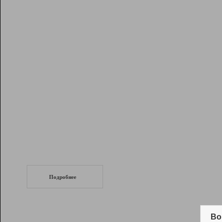
Рейтинг
Инструменты
Разработчикам
Партнерская
программа
Помощь
СеоТраф
Запустите
продвижение сайта
c LinkPad.
Подробнее
Вывод и удержание в ТОП10 выдачи
поисковых систем
Во