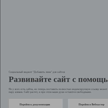
Социальный виджет "Добавить линк" для сайтов
Развивайте сайт с помощь
Не у всех есть сайты, но теперь поставить полностью индексируемую ссылку может 
пару кликов. Сайт растет, и при этом ваши руки остаются свободными.
Перейти к документации
Перейти в Вебмастер