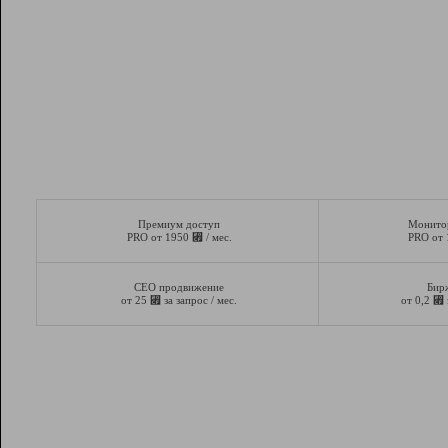
Премиум доступ
Монито
⃏
PRO от 1950
/ мес.
PRO от
СЕО продвижение
Бир
⃏
⃏
от 25
за запрос / мес.
от 0,2