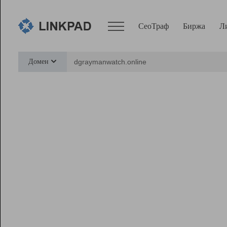
СеоТраф
Биржа
Л
Сервисы
Домен
СеоТраф
Монитор
Биржа
Pro
Линк+
Ресурсы
Вебмастер