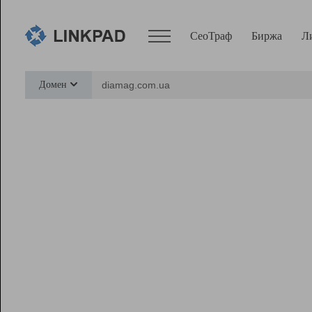
СеоТраф
Биржа
Л
Сервисы
Домен
СеоТраф
Монитор
Биржа
Pro
Линк+
Ресурсы
Вебмастер