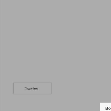
Рейтинг
Инструменты
Разработчикам
Партнерская
программа
Помощь
СеоТраф
Запустите
продвижение сайта
c LinkPad.
Подробнее
Вывод и удержание в ТОП10 выдачи
поисковых систем
Во