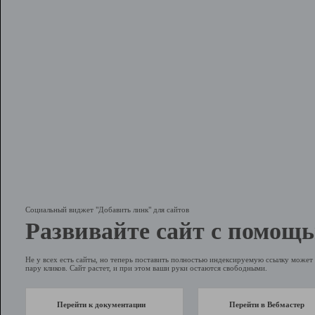
Социальный виджет "Добавить линк" для сайтов
Развивайте сайт с помощь
Не у всех есть сайты, но теперь поставить полностью индексируемую ссылку может 
пару кликов. Сайт растет, и при этом ваши руки остаются свободными.
Перейти к документации
Перейти в Вебмастер