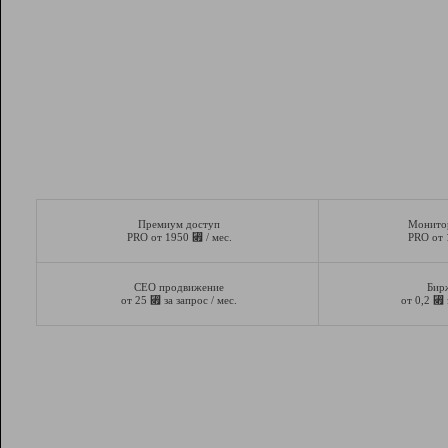
Премиум доступ
Монито
⃏
PRO от 1950
/ мес.
PRO от
СЕО продвижение
Бир
⃏
⃏
от 25
за запрос / мес.
от 0,2