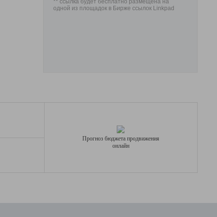
** ссылка будет бесплатно размещена на
одной из площадок в Бирже ссылок Linkpad
Прогноз бюджета продвижения
онлайн