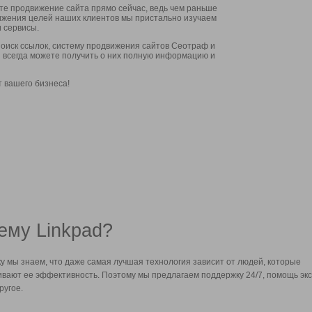
ите продвижение сайта прямо сейчас, ведь чем раньше
стижения целей наших клиентов мы пристально изучаем
 сервисы.
оиск ссылок, систему продвижения сайтов Сеотраф и
вы всегда можете получить о них полную информацию и
т вашего бизнеса!
ему Linkpad?
у мы знаем, что даже самая лучшая технология зависит от людей, которые
вают ее эффективность. Поэтому мы предлагаем поддержку 24/7, помощь экс
ругое.