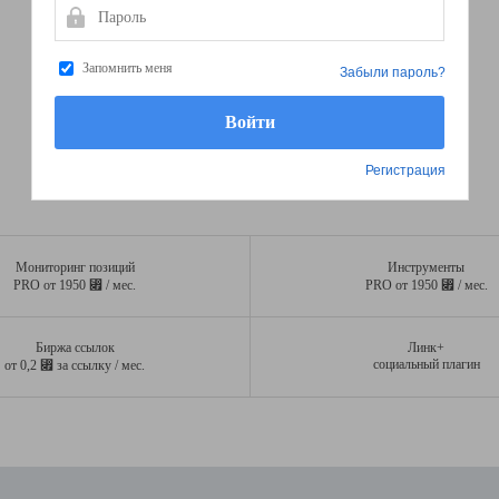
Пароль
Запомнить меня
Забыли пароль?
Регистрация
Мониторинг позиций
Инструменты
⃏
⃏
PRO от 1950
/ мес.
PRO от 1950
/ мес.
Биржа ссылок
Линк+
⃏
социальный плагин
от 0,2
за ссылку / мес.