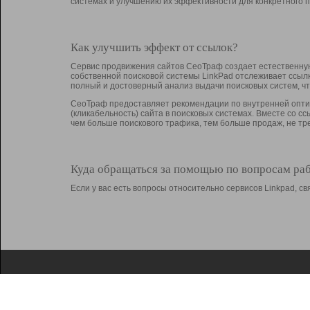
системах и улучшению их эффективности для конкретного п
Как улучшить эффект от ссылок?
Сервис продвижения сайтов СеоТраф создает естественную
собственной поисковой системы LinkPad отслеживает ссыл
полный и достоверный анализ выдачи поисковых систем, ч
СеоТраф предоставляет рекомендации по внутренней оптим
(кликабельность) сайта в поисковых системах. Вместе со с
чем больше поискового трафика, тем больше продаж, не 
Куда обращаться за помощью по вопросам ра
Если у вас есть вопросы относительно сервисов Linkpad, 
О Linkpad
Поддержка