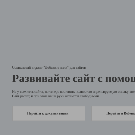
Социальный виджет "Добавить линк" для сайтов
Развивайте сайт с помо
Не у всех есть сайты, но теперь поставить полностью индексируемую ссылку мо
Сайт растет, и при этом ваши руки остаются свободными.
Перейти к документации
Перейти в Вебма