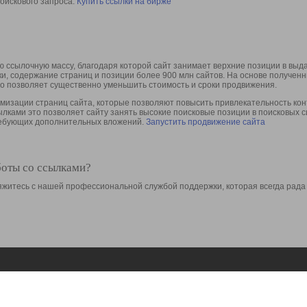
оискового запроса.
Купить ссылки на бирже
 ссылочную массу, благодаря которой сайт занимает верхние позиции в выд
ки, содержание страниц и позиции более 900 млн сайтов. На основе получе
то позволяет существенно уменьшить стоимость и сроки продвижения.
изации страниц сайта, которые позволяют повысить привлекательность конт
сылками это позволяет сайту занять высокие поисковые позиции в поисковых 
требующих дополнительных вложений.
Запустить продвижение сайта
боты со ссылками?
свяжитесь с нашей профессиональной службой поддержки, которая всегда рада
Ресурсы