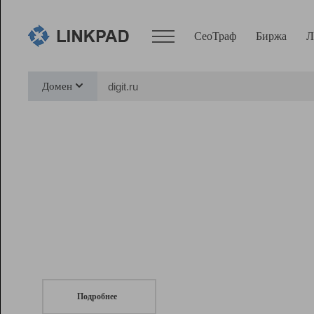
СеоТраф
Биржа
Л
Сервисы
Домен
СеоТраф
Монитор
Биржа
Pro
Линк+
СеоТраф
Запустите
продвижение сайта
c LinkPad.
Ресурсы
Вебмастер
Подробнее