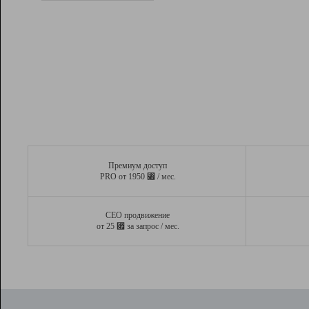
Рейтинг
Вывод и удержание в ТОП10 выдачи
поисковых систем
Инструменты
Разработчикам
Партнерская
программа
Помощь
Премиум доступ
⃏
PRO от 1950
/ мес.
СЕО продвижение
⃏
от 25
за запрос / мес.