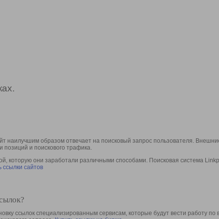
ах.
йт наилучшим образом отвечает на поисковый запрос пользователя. Внешние
и позиций и поискового трафика.
, которую они заработали различными способами. Поисковая система Linkpa
 ссылки сайтов
ссылок?
овку ссылок специализированным сервисам, которые будут вести работу по 