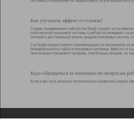
системах и улучшению их эффективности для конкретного п
Как улучшить эффект от ссылок?
Сервис продвижения сайтов СеоТраф создает естественную
собственной поисковой системы LinkPad отслеживает ссыл
полный и достоверный анализ выдачи поисковых систем, ч
СеоТраф предоставляет рекомендации по внутренней оптим
(кликабельность) сайта в поисковых системах. Вместе со с
чем больше поискового трафика, тем больше продаж, не 
Куда обращаться за помощью по вопросам ра
Если у вас есть вопросы относительно сервисов Linkpad, 
О Linkpad
Поддержка