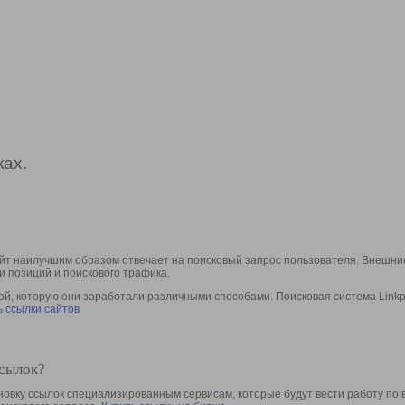
ах.
йт наилучшим образом отвечает на поисковый запрос пользователя. Внешние
и позиций и поискового трафика.
, которую они заработали различными способами. Поисковая система Linkpa
 ссылки сайтов
ссылок?
овку ссылок специализированным сервисам, которые будут вести работу по 