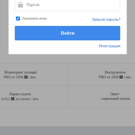
Пароль
Запомнить меня
Забыли пароль?
Регистрация
Мониторинг позиций
Инструменты
⃏
⃏
PRO от 1950
/ мес.
PRO от 1950
/ мес.
Биржа ссылок
Линк+
⃏
социальный плагин
от 0,2
за ссылку / мес.