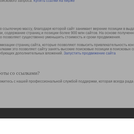
оискового запроса.
Купить ссылки на бирже
 ссылочную массу, благодаря которой сайт занимает верхние позиции в выд
ки, содержание страниц и позиции более 900 млн сайтов. На основе получе
то позволяет существенно уменьшить стоимость и сроки продвижения.
изации страниц сайта, которые позволяют повысить привлекательность конт
сылками это позволяет сайту занять высокие поисковые позиции в поисковых 
требующих дополнительных вложений.
Запустить продвижение сайта
боты со ссылками?
свяжитесь с нашей профессиональной службой поддержки, которая всегда рада
Ресурсы