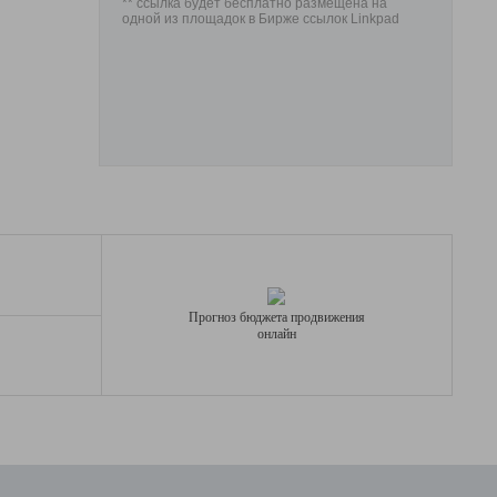
** ссылка будет бесплатно размещена на
одной из площадок в Бирже ссылок Linkpad
Прогноз бюджета продвижения
онлайн