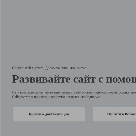
Социальный виджет "Добавить линк" для сайтов
Развивайте сайт с помо
Не у всех есть сайты, но теперь поставить полностью индексируемую ссылку мо
Сайт растет, и при этом ваши руки остаются свободными.
Перейти к документации
Перейти в Вебма