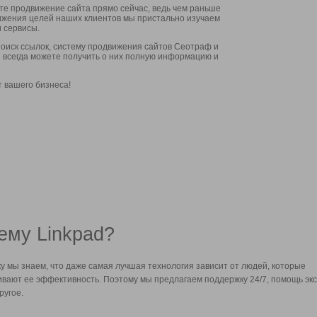
ите продвижение сайта прямо сейчас, ведь чем раньше
стижения целей наших клиентов мы пристально изучаем
 сервисы.
оиск ссылок, систему продвижения сайтов Сеотраф и
вы всегда можете получить о них полную информацию и
т вашего бизнеса!
ему Linkpad?
у мы знаем, что даже самая лучшая технология зависит от людей, которые
вают ее эффективность. Поэтому мы предлагаем поддержку 24/7, помощь экс
ругое.