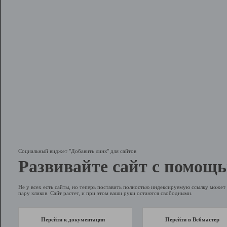
Социальный виджет "Добавить линк" для сайтов
Развивайте сайт с помощь
Не у всех есть сайты, но теперь поставить полностью индексируемую ссылку может 
пару кликов. Сайт растет, и при этом ваши руки остаются свободными.
Перейти к документации
Перейти в Вебмастер