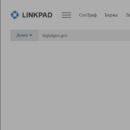
СеоТраф
Биржа
Л
Сервисы
Домен
СеоТраф
Монитор
Биржа
Pro
Линк+
Ресурсы
Вебмастер