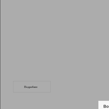
Рейтинг
Инструменты
Разработчикам
Партнерская
программа
Помощь
СеоТраф
Запустите
продвижение сайта
c LinkPad.
Подробнее
Вывод и удержание в ТОП10 выдачи
поисковых систем
Во