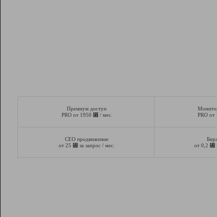
Премиум доступ
Монито
⃏
PRO от 1950
/ мес.
PRO от
СЕО продвижение
Бир
⃏
⃏
от 25
за запрос / мес.
от 0,2