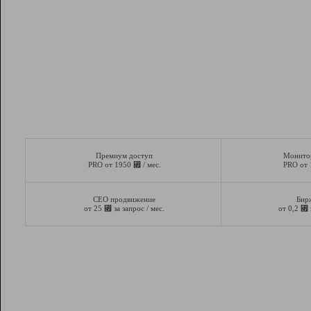
Премиум доступ
Монито
⃏
PRO от 1950
/ мес.
PRO от
СЕО продвижение
Бир
⃏
⃏
от 25
за запрос / мес.
от 0,2