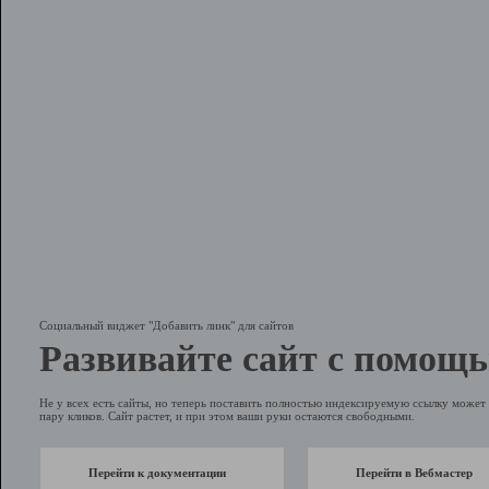
Социальный виджет "Добавить линк" для сайтов
Развивайте сайт с помощь
Не у всех есть сайты, но теперь поставить полностью индексируемую ссылку может 
пару кликов. Сайт растет, и при этом ваши руки остаются свободными.
Перейти к документации
Перейти в Вебмастер