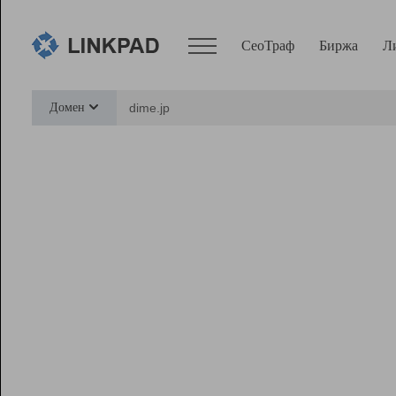
СеоТраф
Биржа
Л
Сервисы
Домен
СеоТраф
Монитор
Биржа
Pro
Линк+
Ресурсы
Вебмастер