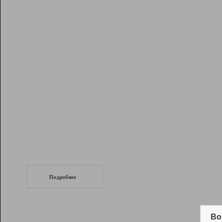
Рейтинг
Инструменты
Разработчикам
Партнерская
программа
Помощь
СеоТраф
Запустите
продвижение сайта
c LinkPad.
Подробнее
Вывод и удержание в ТОП10 выдачи
поисковых систем
Во