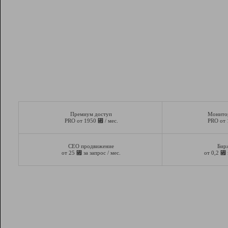
Премиум доступ
Монито
⃏
PRO от 1950
/ мес.
PRO от
СЕО продвижение
Бир
⃏
⃏
от 25
за запрос / мес.
от 0,2