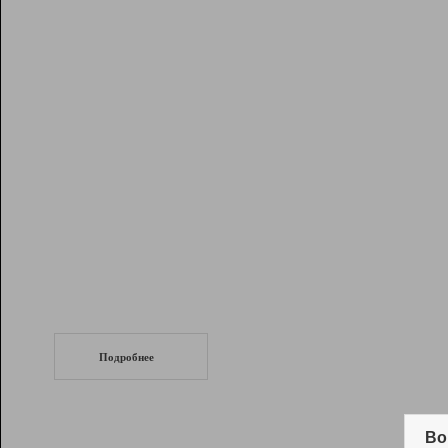
Рейтинг
Инструменты
Разработчикам
Партнерская
программа
Помощь
СеоТраф
Запустите
продвижение сайта
c LinkPad.
Подробнее
Вывод и удержание в ТОП10 выдачи
поисковых систем
Во