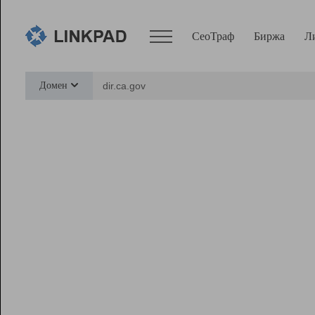
СеоТраф
Биржа
Л
Сервисы
Домен
СеоТраф
Монитор
Биржа
Pro
Линк+
Ресурсы
Вебмастер