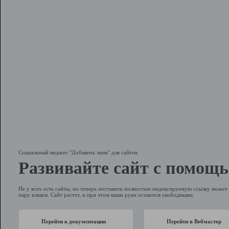
Социальный виджет "Добавить линк" для сайтов
Развивайте сайт с помощь
Не у всех есть сайты, но теперь поставить полностью индексируемую ссылку может 
пару кликов. Сайт растет, и при этом ваши руки остаются свободными.
Перейти к документации
Перейти в Вебмастер