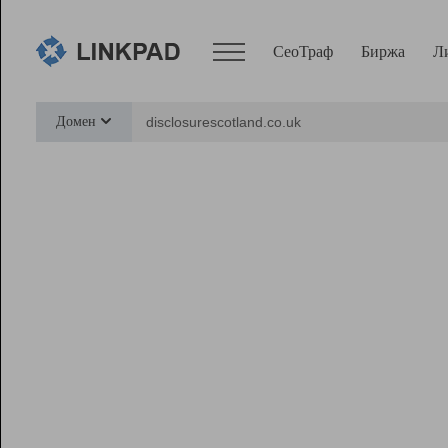
СеоТраф
Биржа
Л
Сервисы
Домен
СеоТраф
Монитор
Биржа
Pro
Линк+
Ресурсы
Вебмастер