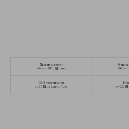
Премиум доступ
Монито
⃏
PRO от 1950
/ мес.
PRO от
СЕО продвижение
Бир
⃏
⃏
от 25
за запрос / мес.
от 0,2