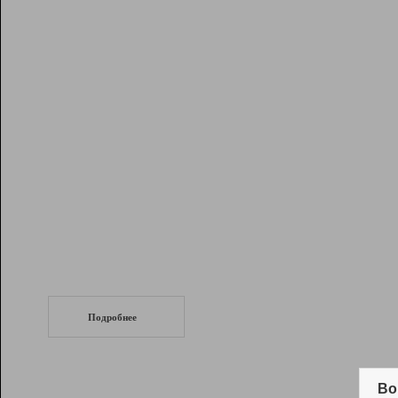
Рейтинг
Инструменты
Разработчикам
Партнерская
программа
Помощь
СеоТраф
Запустите
продвижение сайта
c LinkPad.
Подробнее
Вывод и удержание в ТОП10 выдачи
поисковых систем
Во