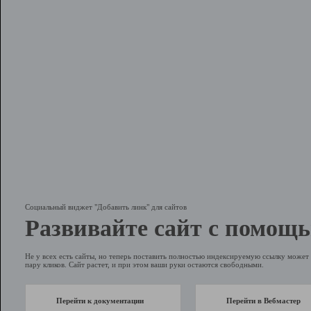
Социальный виджет "Добавить линк" для сайтов
Развивайте сайт с помощь
Не у всех есть сайты, но теперь поставить полностью индексируемую ссылку может 
пару кликов. Сайт растет, и при этом ваши руки остаются свободными.
Перейти к документации
Перейти в Вебмастер