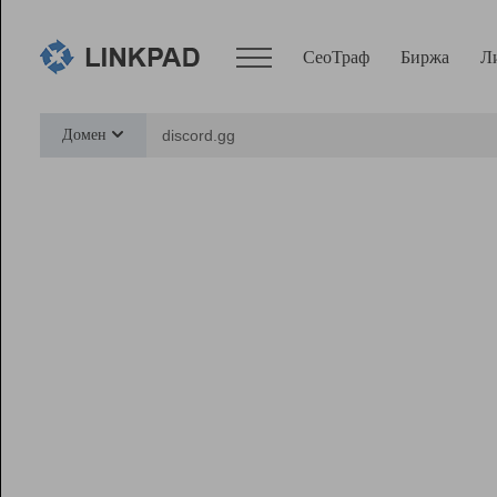
СеоТраф
Биржа
Л
Сервисы
Домен
СеоТраф
Монитор
Биржа
Pro
Линк+
Ресурсы
Вебмастер