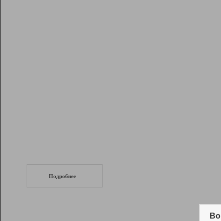
Рейтинг
Инструменты
Разработчикам
Партнерская
программа
Помощь
СеоТраф
Запустите
продвижение сайта
c LinkPad.
Подробнее
Вывод и удержание в ТОП10 выдачи
поисковых систем
Во