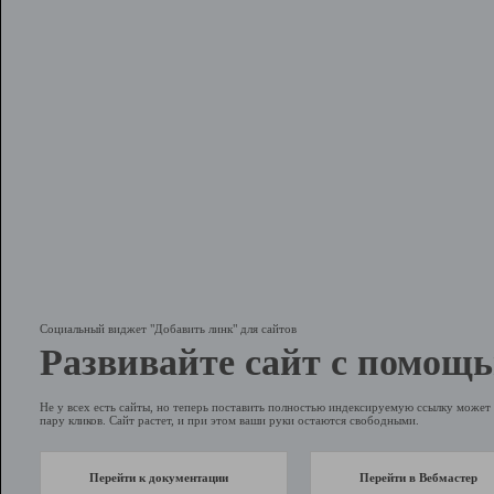
Социальный виджет "Добавить линк" для сайтов
Развивайте сайт с помощь
Не у всех есть сайты, но теперь поставить полностью индексируемую ссылку может 
пару кликов. Сайт растет, и при этом ваши руки остаются свободными.
Перейти к документации
Перейти в Вебмастер