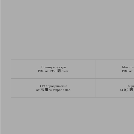
Премиум доступ
Монито
⃏
PRO от 1950
/ мес.
PRO от
СЕО продвижение
Бир
⃏
⃏
от 25
за запрос / мес.
от 0,2