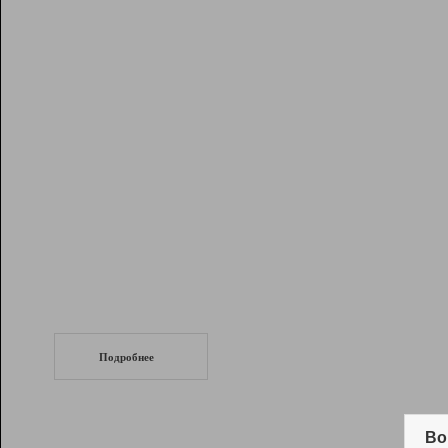
Рейтинг
Инструменты
Разработчикам
Партнерская
программа
Помощь
СеоТраф
Запустите
продвижение сайта
c LinkPad.
Подробнее
Вывод и удержание в ТОП10 выдачи
поисковых систем
Во