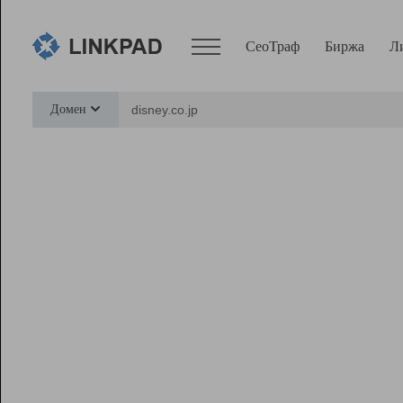
СеоТраф
Биржа
Л
Сервисы
Домен
СеоТраф
Монитор
Биржа
Pro
Линк+
Ресурсы
Вебмастер