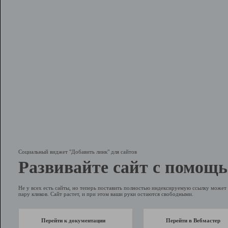
Социальный виджет "Добавить линк" для сайтов
Развивайте сайт с помощь
Не у всех есть сайты, но теперь поставить полностью индексируемую ссылку может 
пару кликов. Сайт растет, и при этом ваши руки остаются свободными.
Перейти к документации
Перейти в Вебмастер