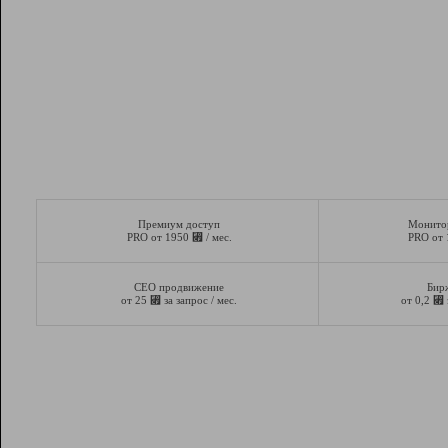
Премиум доступ
Монито
⃏
PRO от 1950
/ мес.
PRO от
СЕО продвижение
Бир
⃏
⃏
от 25
за запрос / мес.
от 0,2