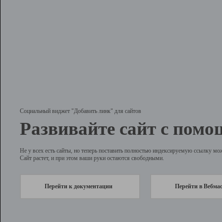
Социальный виджет "Добавить линк" для сайтов
Развивайте сайт с помо
Не у всех есть сайты, но теперь поставить полностью индексируемую ссылку мо
Сайт растет, и при этом ваши руки остаются свободными.
Перейти к документации
Перейти в Вебма