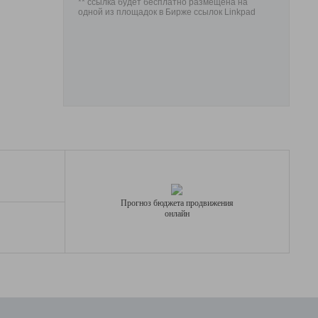
** ссылка будет бесплатно размещена на
одной из площадок в Бирже ссылок Linkpad
Прогноз бюджета продвижения
онлайн