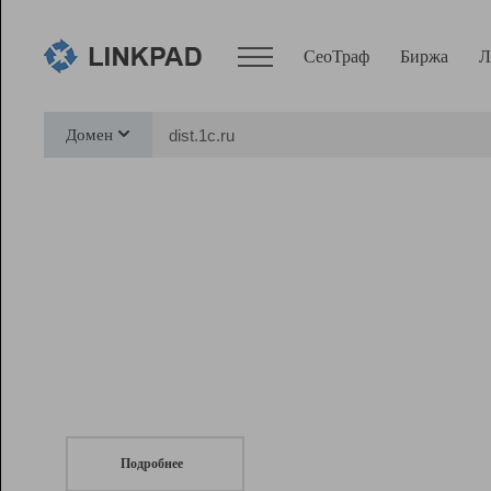
СеоТраф
Биржа
Л
Сервисы
Домен
СеоТраф
Монитор
Биржа
Pro
Линк+
СеоТраф
Запустите
продвижение сайта
c LinkPad.
Ресурсы
Вебмастер
Подробнее