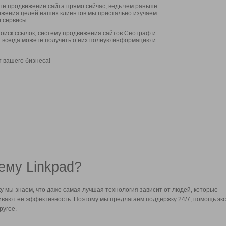
ите продвижение сайта прямо сейчас, ведь чем раньше
стижения целей наших клиентов мы пристально изучаем
 сервисы.
оиск ссылок, систему продвижения сайтов Сеотраф и
вы всегда можете получить о них полную информацию и
т вашего бизнеса!
ему Linkpad?
у мы знаем, что даже самая лучшая технология зависит от людей, которые
вают ее эффективность. Поэтому мы предлагаем поддержку 24/7, помощь экс
ругое.