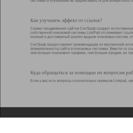
системах и улучшению их эффективности для конкретного п
Как улучшить эффект от ссылок?
Сервис продвижения сайтов СеоТраф создает естественную
собственной поисковой системы LinkPad отслеживает ссыл
полный и достоверный анализ выдачи поисковых систем, ч
СеоТраф предоставляет рекомендации по внутренней оптим
(кликабельность) сайта в поисковых системах. Вместе со с
чем больше поискового трафика, тем больше продаж, не 
Куда обращаться за помощью по вопросам ра
Если у вас есть вопросы относительно сервисов Linkpad, 
О Linkpad
Поддержка