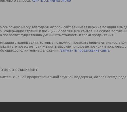
оискового запроса.
Купить ссылки на бирже
 ссылочную массу, благодаря которой сайт занимает верхние позиции в выд
ки, содержание страниц и позиции более 900 млн сайтов. На основе получе
то позволяет существенно уменьшить стоимость и сроки продвижения.
изации страниц сайта, которые позволяют повысить привлекательность конт
сылками это позволяет сайту занять высокие поисковые позиции в поисковых 
требующих дополнительных вложений.
Запустить продвижение сайта
боты со ссылками?
свяжитесь с нашей профессиональной службой поддержки, которая всегда рада
Ресурсы