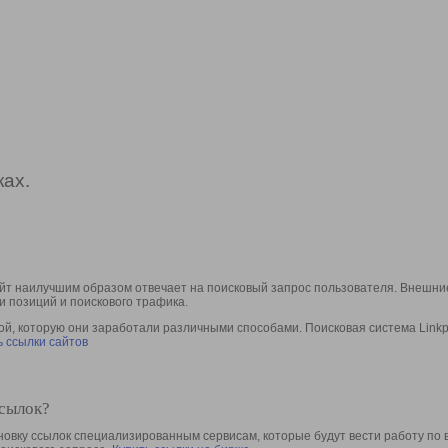
ах.
йт наилучшим образом отвечает на поисковый запрос пользователя. Внешние
и позиций и поискового трафика.
, которую они заработали различными способами. Поисковая система Linkpa
 ссылки сайтов
ссылок?
овку ссылок специализированным сервисам, которые будут вести работу по 