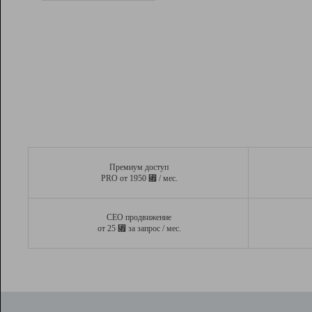
Рейтинг
Вывод и удержание в ТОП10 выдачи
поисковых систем
Инструменты
Разработчикам
Партнерская
программа
Помощь
Премиум доступ
⃏
PRO от 1950
/ мес.
СЕО продвижение
⃏
от 25
за запрос / мес.