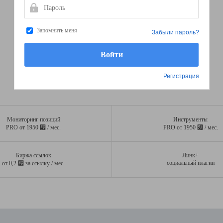
Пароль
Запомнить меня
Забыли пароль?
Регистрация
Мониторинг позиций
Инструменты
⃏
⃏
PRO от 1950
/ мес.
PRO от 1950
/ мес.
Биржа ссылок
Линк+
⃏
социальный плагин
от 0,2
за ссылку / мес.