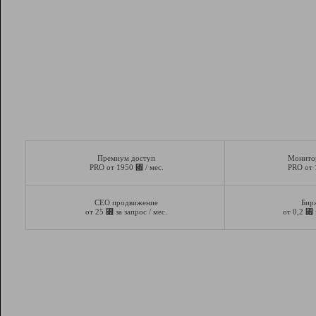
Премиум доступ
Монито
⃏
PRO от 1950
/ мес.
PRO от
СЕО продвижение
Бир
⃏
⃏
от 25
за запрос / мес.
от 0,2