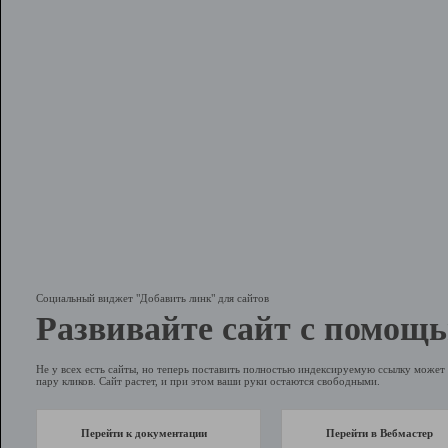
Социальный виджет "Добавить линк" для сайтов
Развивайте сайт с помощь
Не у всех есть сайты, но теперь поставить полностью индексируемую ссылку может 
пару кликов. Сайт растет, и при этом ваши руки остаются свободными.
Перейти к документации
Перейти в Вебмастер