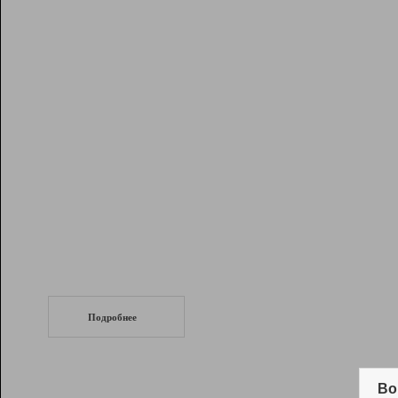
Рейтинг
Инструменты
Разработчикам
Партнерская
программа
Помощь
СеоТраф
Запустите
продвижение сайта
c LinkPad.
Подробнее
Вывод и удержание в ТОП10 выдачи
поисковых систем
Во