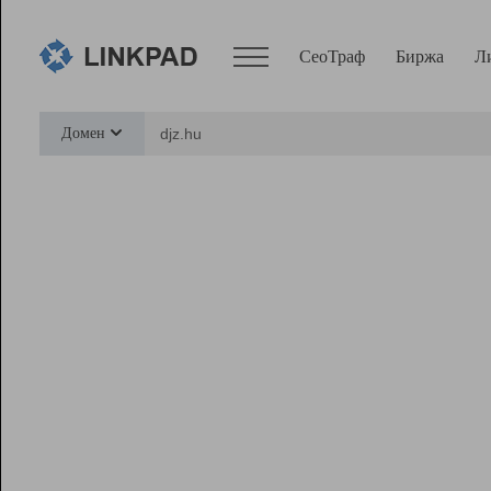
СеоТраф
Биржа
Л
Сервисы
Домен
СеоТраф
Монитор
Биржа
Pro
Линк+
Ресурсы
Вебмастер