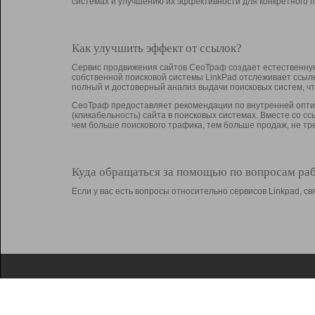
системах и улучшению их эффективности для конкретного п
Как улучшить эффект от ссылок?
Сервис продвижения сайтов СеоТраф создает естественную
собственной поисковой системы LinkPad отслеживает ссыл
полный и достоверный анализ выдачи поисковых систем, ч
СеоТраф предоставляет рекомендации по внутренней оптим
(кликабельность) сайта в поисковых системах. Вместе со с
чем больше поискового трафика, тем больше продаж, не 
Куда обращаться за помощью по вопросам ра
Если у вас есть вопросы относительно сервисов Linkpad, 
О Linkpad
Поддержка