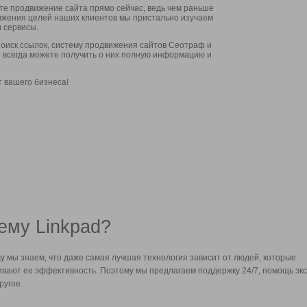
ите продвижение сайта прямо сейчас, ведь чем раньше
стижения целей наших клиентов мы пристально изучаем
 сервисы.
оиск ссылок, систему продвижения сайтов Сеотраф и
вы всегда можете получить о них полную информацию и
т вашего бизнеса!
ему Linkpad?
у мы знаем, что даже самая лучшая технология зависит от людей, которые
вают ее эффективность. Поэтому мы предлагаем поддержку 24/7, помощь экс
ругое.