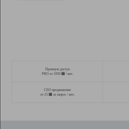
Рейтинг
Вывод и удержание в ТОП10 выдачи
поисковых систем
Инструменты
Разработчикам
Партнерская
программа
Помощь
Премиум доступ
⃏
PRO от 1950
/ мес.
СЕО продвижение
⃏
от 25
за запрос / мес.