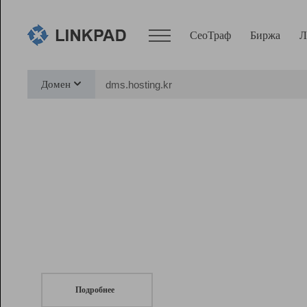
СеоТраф
Биржа
Л
Сервисы
Домен
СеоТраф
Монитор
Биржа
Pro
Линк+
СеоТраф
Запустите
продвижение сайта
c LinkPad.
Ресурсы
Вебмастер
Подробнее