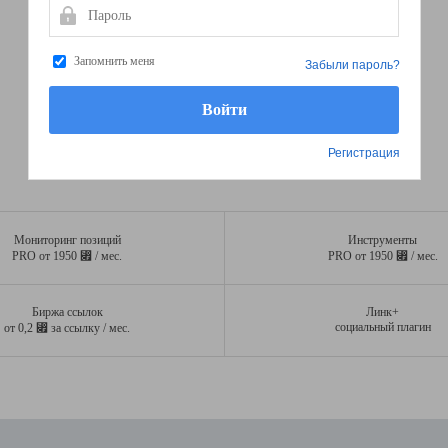
Пароль
Запомнить меня
Забыли пароль?
Регистрация
Мониторинг позиций
Инструменты
⃏
⃏
PRO от 1950
/ мес.
PRO от 1950
/ мес.
Биржа ссылок
Линк+
⃏
социальный плагин
от 0,2
за ссылку / мес.