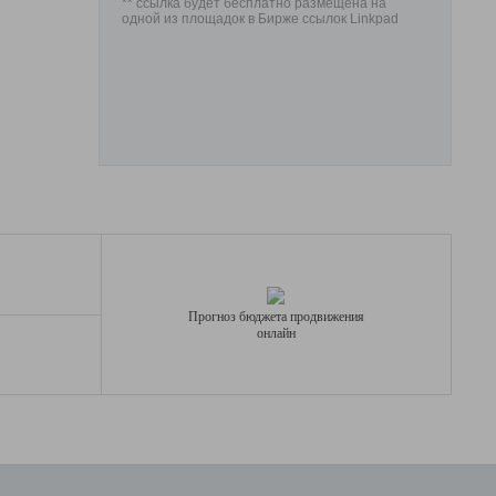
** ссылка будет бесплатно размещена на
одной из площадок в Бирже ссылок Linkpad
Прогноз бюджета продвижения
онлайн