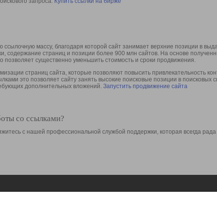
оискового запроса.
Купить ссылки на бирже
 ссылочную массу, благодаря которой сайт занимает верхние позиции в выд
ки, содержание страниц и позиции более 900 млн сайтов. На основе получе
то позволяет существенно уменьшить стоимость и сроки продвижения.
изации страниц сайта, которые позволяют повысить привлекательность конт
сылками это позволяет сайту занять высокие поисковые позиции в поисковых 
требующих дополнительных вложений.
Запустить продвижение сайта
боты со ссылками?
свяжитесь с нашей профессиональной службой поддержки, которая всегда рада
Ресурсы