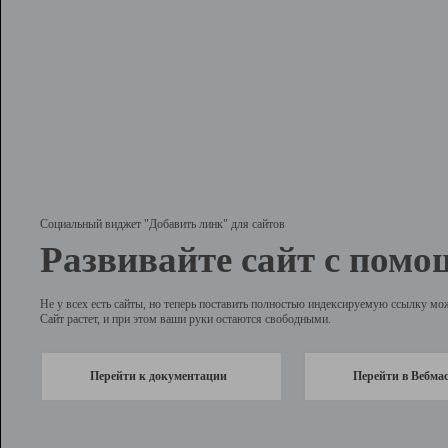
Социальный виджет "Добавить линк" для сайтов
Развивайте сайт с помо
Не у всех есть сайты, но теперь поставить полностью индексируемую ссылку мо
Сайт растет, и при этом ваши руки остаются свободными.
Перейти к документации
Перейти в Вебма