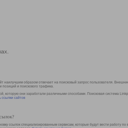
ах.
йт наилучшим образом отвечает на поисковый запрос пользователя. Внешние
и позиций и поискового трафика.
, которую они заработали различными способами. Поисковая система Linkpa
 ссылки сайтов
ссылок?
овку ссылок специализированным сервисам, которые будут вести работу по 