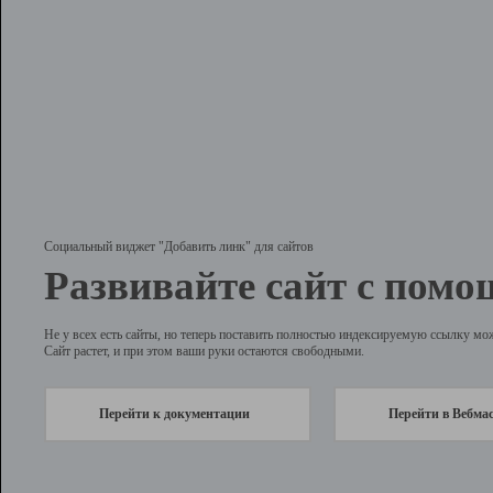
Социальный виджет "Добавить линк" для сайтов
Развивайте сайт с помо
Не у всех есть сайты, но теперь поставить полностью индексируемую ссылку мо
Сайт растет, и при этом ваши руки остаются свободными.
Перейти к документации
Перейти в Вебма