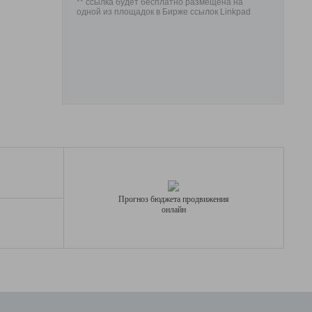
** ссылка будет бесплатно размещена на
одной из площадок в Бирже ссылок Linkpad
Прогноз бюджета продвижения
онлайн