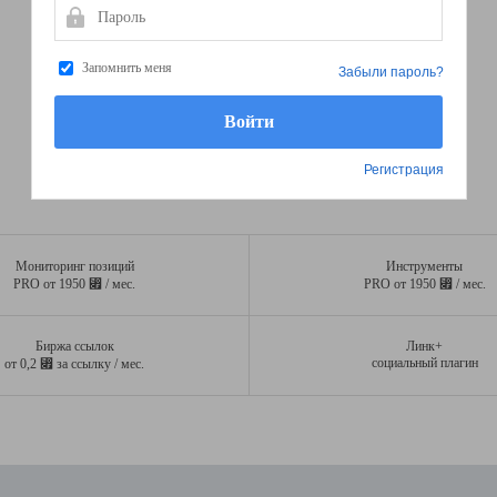
Пароль
Запомнить меня
Забыли пароль?
Регистрация
Мониторинг позиций
Инструменты
⃏
⃏
PRO от 1950
/ мес.
PRO от 1950
/ мес.
Биржа ссылок
Линк+
⃏
социальный плагин
от 0,2
за ссылку / мес.