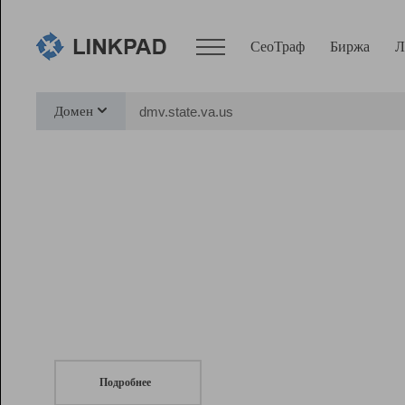
СеоТраф
Биржа
Л
Сервисы
Домен
СеоТраф
Монитор
Биржа
Pro
Линк+
СеоТраф
Запустите
продвижение сайта
c LinkPad.
Ресурсы
Вебмастер
Подробнее