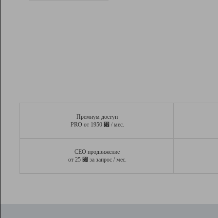
Рейтинг
Вывод и удержание в ТОП10 выдачи
поисковых систем
Инструменты
Разработчикам
Партнерская
программа
Помощь
Премиум доступ
⃏
PRO от 1950
/ мес.
СЕО продвижение
⃏
от 25
за запрос / мес.