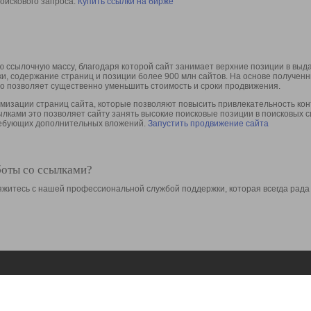
оискового запроса.
Купить ссылки на бирже
 ссылочную массу, благодаря которой сайт занимает верхние позиции в выд
ки, содержание страниц и позиции более 900 млн сайтов. На основе получе
то позволяет существенно уменьшить стоимость и сроки продвижения.
изации страниц сайта, которые позволяют повысить привлекательность конт
сылками это позволяет сайту занять высокие поисковые позиции в поисковых 
требующих дополнительных вложений.
Запустить продвижение сайта
боты со ссылками?
свяжитесь с нашей профессиональной службой поддержки, которая всегда рада
Ресурсы