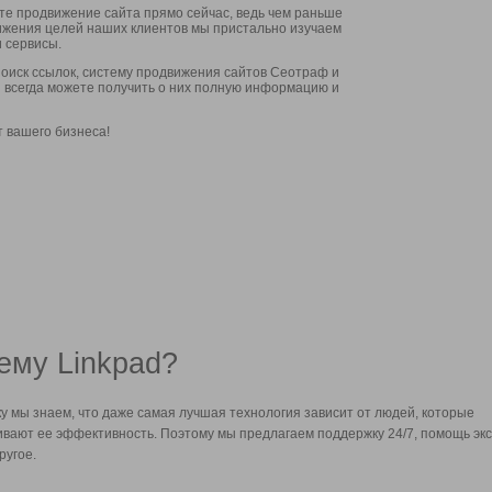
ите продвижение сайта прямо сейчас, ведь чем раньше
стижения целей наших клиентов мы пристально изучаем
 сервисы.
оиск ссылок, систему продвижения сайтов Сеотраф и
вы всегда можете получить о них полную информацию и
т вашего бизнеса!
ему Linkpad?
у мы знаем, что даже самая лучшая технология зависит от людей, которые
вают ее эффективность. Поэтому мы предлагаем поддержку 24/7, помощь экс
ругое.