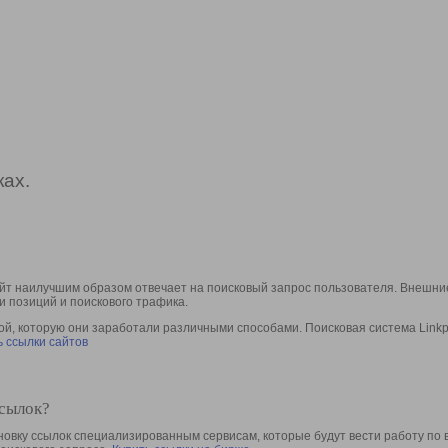
ах.
йт наилучшим образом отвечает на поисковый запрос пользователя. Внешние
и позиций и поискового трафика.
, которую они заработали различными способами. Поисковая система Linkpa
 ссылки сайтов
ссылок?
овку ссылок специализированным сервисам, которые будут вести работу по 