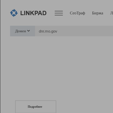
СеоТраф
Биржа
Л
Сервисы
Домен
СеоТраф
Монитор
Биржа
Pro
Линк+
СеоТраф
Запустите
продвижение сайта
c LinkPad.
Ресурсы
Вебмастер
Подробнее