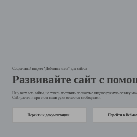
Социальный виджет "Добавить линк" для сайтов
Развивайте сайт с помо
Не у всех есть сайты, но теперь поставить полностью индексируемую ссылку мо
Сайт растет, и при этом ваши руки остаются свободными.
Перейти к документации
Перейти в Вебма