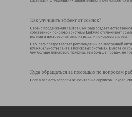
системах и улучшению их эффективности для конкретного п
Как улучшить эффект от ссылок?
Сервис продвижения сайтов СеоТраф создает естественную
собственной поисковой системы LinkPad отслеживает ссыл
полный и достоверный анализ выдачи поисковых систем, ч
СеоТраф предоставляет рекомендации по внутренней оптим
(кликабельность) сайта в поисковых системах. Вместе со с
чем больше поискового трафика, тем больше продаж, не 
Куда обращаться за помощью по вопросам ра
Если у вас есть вопросы относительно сервисов Linkpad, 
О Linkpad
Поддержка