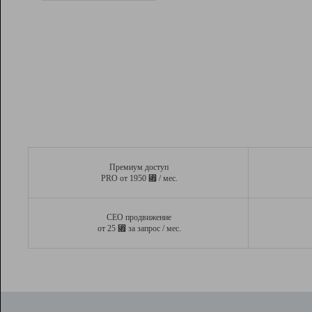
Рейтинг
Вывод и удержание в ТОП10 выдачи
поисковых систем
Инструменты
Разработчикам
Партнерская
программа
Помощь
Премиум доступ
⃏
PRO от 1950
/ мес.
СЕО продвижение
⃏
от 25
за запрос / мес.