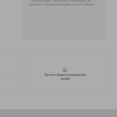
** ссылка будет бесплатно размещена на
одной из площадок в Бирже ссылок Linkpad
Прогноз бюджета продвижения
онлайн