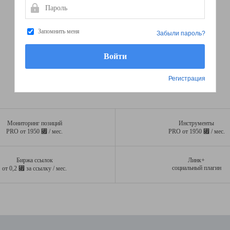
Пароль
Запомнить меня
Забыли пароль?
Регистрация
Мониторинг позиций
Инструменты
⃏
⃏
PRO от 1950
/ мес.
PRO от 1950
/ мес.
Биржа ссылок
Линк+
⃏
социальный плагин
от 0,2
за ссылку / мес.