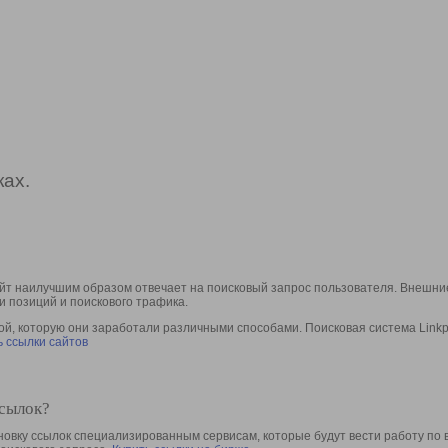
ах.
йт наилучшим образом отвечает на поисковый запрос пользователя. Внешние
и позиций и поискового трафика.
, которую они заработали различными способами. Поисковая система Linkpa
 ссылки сайтов
ссылок?
овку ссылок специализированным сервисам, которые будут вести работу по 