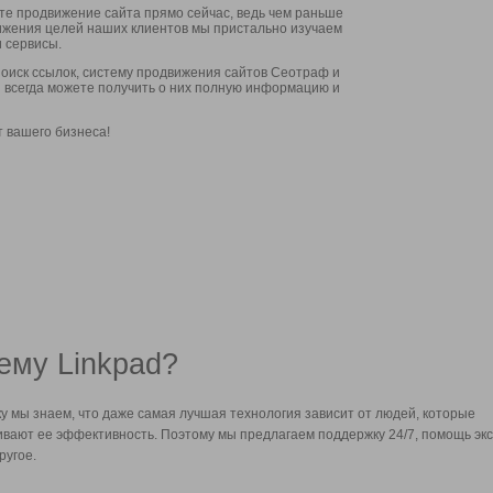
ите продвижение сайта прямо сейчас, ведь чем раньше
стижения целей наших клиентов мы пристально изучаем
 сервисы.
оиск ссылок, систему продвижения сайтов Сеотраф и
вы всегда можете получить о них полную информацию и
т вашего бизнеса!
ему Linkpad?
у мы знаем, что даже самая лучшая технология зависит от людей, которые
вают ее эффективность. Поэтому мы предлагаем поддержку 24/7, помощь экс
ругое.