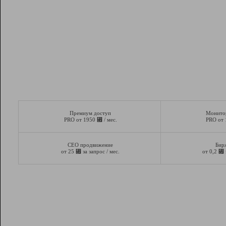
Премиум доступ
Монито
⃏
PRO от 1950
/ мес.
PRO от
СЕО продвижение
Бир
⃏
⃏
от 25
за запрос / мес.
от 0,2