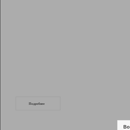
Рейтинг
Инструменты
Разработчикам
Партнерская
программа
Помощь
СеоТраф
Запустите
продвижение сайта
c LinkPad.
Подробнее
Вывод и удержание в ТОП10 выдачи
поисковых систем
Во