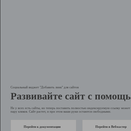
Социальный виджет "Добавить линк" для сайтов
Развивайте сайт с помощь
Не у всех есть сайты, но теперь поставить полностью индексируемую ссылку может 
пару кликов. Сайт растет, и при этом ваши руки остаются свободными.
Перейти к документации
Перейти в Вебмастер