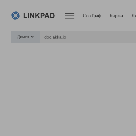
СеоТраф
Биржа
Л
Сервисы
Домен
СеоТраф
Монитор
Биржа
Pro
Линк+
Ресурсы
Вебмастер