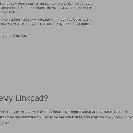
ите продвижение сайта прямо сейчас, ведь чем раньше
стижения целей наших клиентов мы пристально изучаем
 сервисы.
оиск ссылок, систему продвижения сайтов Сеотраф и
вы всегда можете получить о них полную информацию и
т вашего бизнеса!
ему Linkpad?
у мы знаем, что даже самая лучшая технология зависит от людей, которые
вают ее эффективность. Поэтому мы предлагаем поддержку 24/7, помощь экс
ругое.