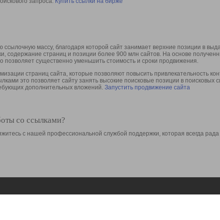
оискового запроса.
Купить ссылки на бирже
 ссылочную массу, благодаря которой сайт занимает верхние позиции в выд
ки, содержание страниц и позиции более 900 млн сайтов. На основе получе
то позволяет существенно уменьшить стоимость и сроки продвижения.
изации страниц сайта, которые позволяют повысить привлекательность конт
сылками это позволяет сайту занять высокие поисковые позиции в поисковых 
требующих дополнительных вложений.
Запустить продвижение сайта
боты со ссылками?
свяжитесь с нашей профессиональной службой поддержки, которая всегда рада
Ресурсы