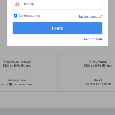
Пароль
Запомнить меня
Забыли пароль?
Регистрация
Мониторинг позиций
Инструменты
⃏
⃏
PRO от 1950
/ мес.
PRO от 1950
/ мес.
Биржа ссылок
Линк+
⃏
социальный плагин
от 0,2
за ссылку / мес.