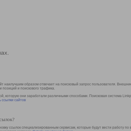
ах.
йт наилучшим образом отвечает на поисковый запрос пользователя. Внешние
и позиций и поискового трафика.
, которую они заработали различными способами. Поисковая система Linkpa
 ссылки сайтов
ссылок?
овку ссылок специализированным сервисам, которые будут вести работу по 