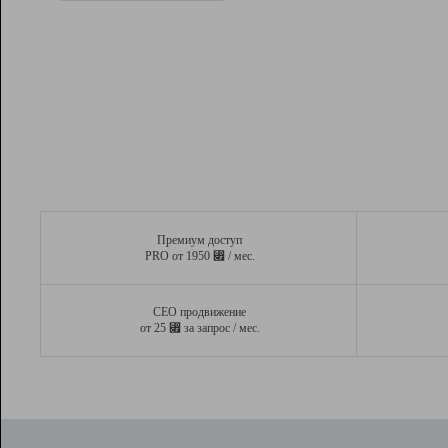
Рейтинг
Вывод и удержание в ТОП10 выдачи
поисковых систем
Инструменты
Разработчикам
Партнерская
программа
Помощь
Премиум доступ
⃏
PRO от 1950
/ мес.
СЕО продвижение
⃏
от 25
за запрос / мес.