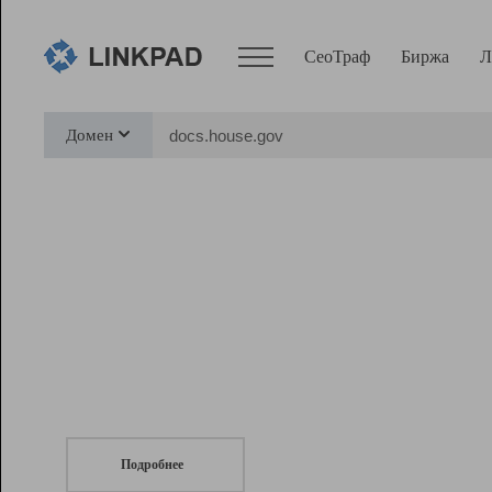
СеоТраф
Биржа
Л
Сервисы
Домен
СеоТраф
Монитор
Биржа
Pro
Линк+
СеоТраф
Запустите
продвижение сайта
c LinkPad.
Ресурсы
Вебмастер
Подробнее