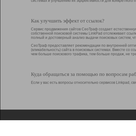
системах и улучшению их эффективности для конкретного п
Как улучшить эффект от ссылок?
Сервис продвижения сайтов СеоТраф создает естественную
собственной поисковой системы LinkPad отслеживает ссыл
полный и достоверный анализ выдачи поисковых систем, ч
СеоТраф предоставляет рекомендации по внутренней оптим
(кликабельность) сайта в поисковых системах. Вместе со с
чем больше поискового трафика, тем больше продаж, не 
Куда обращаться за помощью по вопросам ра
Если у вас есть вопросы относительно сервисов Linkpad, 
О Linkpad
Поддержка