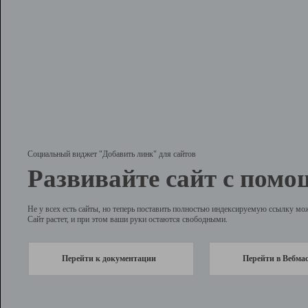
Социальный виджет "Добавить линк" для сайтов
Развивайте сайт с помо
Не у всех есть сайты, но теперь поставить полностью индексируемую ссылку мо
Сайт растет, и при этом ваши руки остаются свободными.
Перейти к документации
Перейти в Вебма