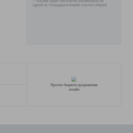
** ссылка будет бесплатно размещена на
одной из площадок в Бирже ссылок Linkpad
Прогноз бюджета продвижения
онлайн