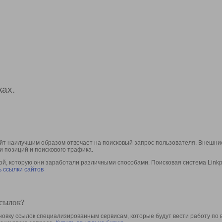
ах.
йт наилучшим образом отвечает на поисковый запрос пользователя. Внешние
и позиций и поискового трафика.
, которую они заработали различными способами. Поисковая система Linkpa
 ссылки сайтов
ссылок?
овку ссылок специализированным сервисам, которые будут вести работу по 