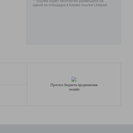
** ссылка будет бесплатно размещена на
одной из площадок в Бирже ссылок Linkpad
Прогноз бюджета продвижения
онлайн