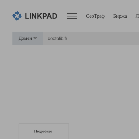
СеоТраф
Биржа
Л
Сервисы
Домен
СеоТраф
Монитор
Биржа
Pro
Линк+
СеоТраф
Запустите
продвижение сайта
c LinkPad.
Ресурсы
Вебмастер
Подробнее