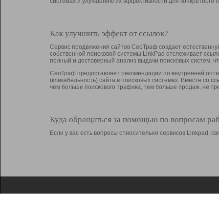
системах и улучшению их эффективности для конкретного п
Как улучшить эффект от ссылок?
Сервис продвижения сайтов СеоТраф создает естественную
собственной поисковой системы LinkPad отслеживает ссыл
полный и достоверный анализ выдачи поисковых систем, ч
СеоТраф предоставляет рекомендации по внутренней оптим
(кликабельность) сайта в поисковых системах. Вместе со с
чем больше поискового трафика, тем больше продаж, не 
Куда обращаться за помощью по вопросам ра
Если у вас есть вопросы относительно сервисов Linkpad, 
О Linkpad
Поддержка