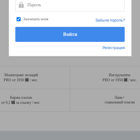
Пароль
Запомнить меня
Забыли пароль?
Регистрация
Мониторинг позиций
Инструменты
⃏
⃏
PRO от 1950
/ мес.
PRO от 1950
/ мес.
Биржа ссылок
Линк+
⃏
социальный плагин
от 0,2
за ссылку / мес.