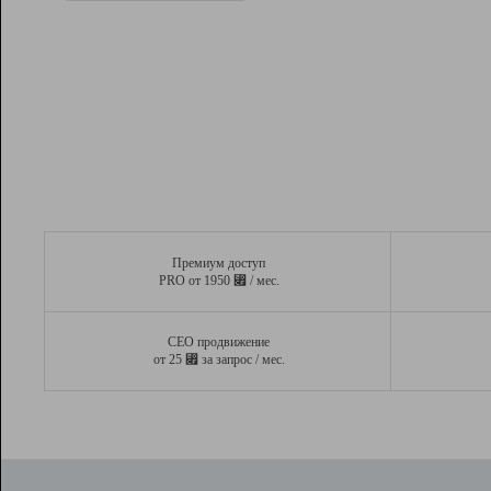
Рейтинг
Вывод и удержание в ТОП10 выдачи
поисковых систем
Инструменты
Разработчикам
Партнерская
программа
Помощь
Премиум доступ
⃏
PRO от 1950
/ мес.
СЕО продвижение
⃏
от 25
за запрос / мес.