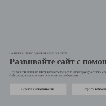
Социальный виджет "Добавить линк" для сайтов
Развивайте сайт с помо
Не у всех есть сайты, но теперь поставить полностью индексируемую ссылку мо
Сайт растет, и при этом ваши руки остаются свободными.
Перейти к документации
Перейти в Вебма