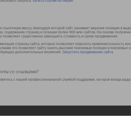
оискового запроса.
Купить ссылки на бирже
 ссылочную массу, благодаря которой сайт занимает верхние позиции в выд
ки, содержание страниц и позиции более 900 млн сайтов. На основе получе
то позволяет существенно уменьшить стоимость и сроки продвижения.
изации страниц сайта, которые позволяют повысить привлекательность конт
сылками это позволяет сайту занять высокие поисковые позиции в поисковых 
требующих дополнительных вложений.
Запустить продвижение сайта
боты со ссылками?
свяжитесь с нашей профессиональной службой поддержки, которая всегда рада
Ресурсы