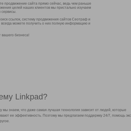
ите продвижение сайта прямо сейчас, ведь чем раньше
стижения целей наших клиентов мы пристально изучаем
 сервисы.
оиск ссылок, систему продвижения сайтов Сеотраф и
вы всегда можете получить о них полную информацию и
т вашего бизнеса!
ему Linkpad?
у мы знаем, что даже самая лучшая технология зависит от людей, которые
вают ее эффективность. Поэтому мы предлагаем поддержку 24/7, помощь экс
ругое.