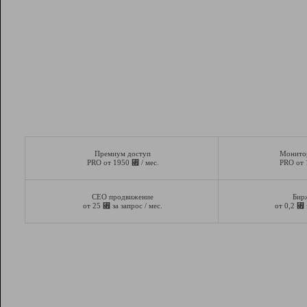
Премиум доступ
Монито
⃏
PRO от 1950
/ мес.
PRO от
СЕО продвижение
Бир
⃏
⃏
от 25
за запрос / мес.
от 0,2