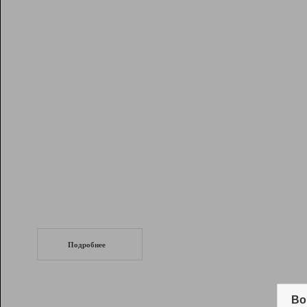
Рейтинг
Инструменты
Разработчикам
Партнерская
программа
Помощь
СеоТраф
Запустите
продвижение сайта
c LinkPad.
Подробнее
Вывод и удержание в ТОП10 выдачи
поисковых систем
Во