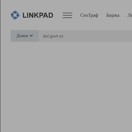
СеоТраф
Биржа
Л
Сервисы
Домен
СеоТраф
Монитор
Биржа
Pro
Линк+
Ресурсы
Вебмастер