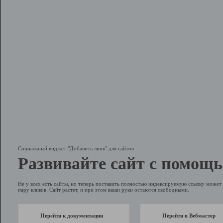
Социальный виджет "Добавить линк" для сайтов
Развивайте сайт с помощь
Не у всех есть сайты, но теперь поставить полностью индексируемую ссылку может 
пару кликов. Сайт растет, и при этом ваши руки остаются свободными.
Перейти к документации
Перейти в Вебмастер