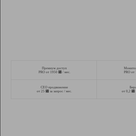
Премиум доступ
Монито
⃏
PRO от 1950
/ мес.
PRO от
СЕО продвижение
Бир
⃏
⃏
от 25
за запрос / мес.
от 0,2