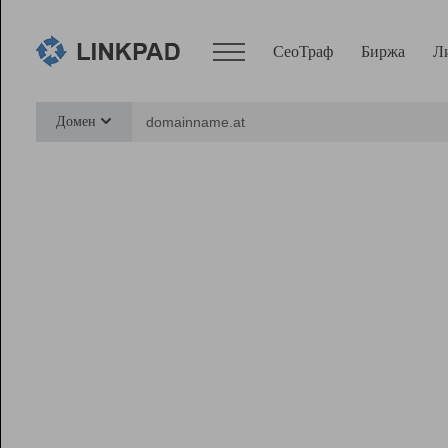
СеоТраф
Биржа
Л
Сервисы
Домен
СеоТраф
Монитор
Биржа
Pro
Линк+
Ресурсы
Вебмастер