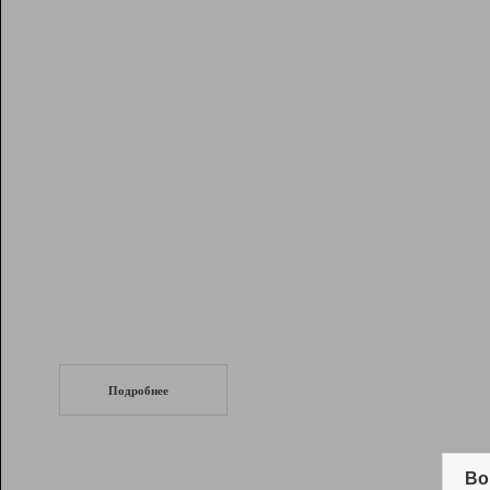
Рейтинг
Инструменты
Разработчикам
Партнерская
программа
Помощь
СеоТраф
Запустите
продвижение сайта
c LinkPad.
Подробнее
Вывод и удержание в ТОП10 выдачи
поисковых систем
Во