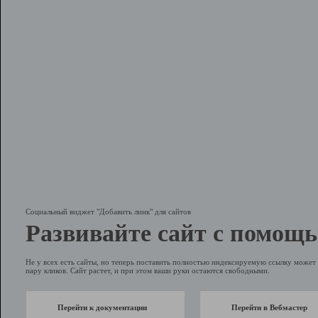
Социальный виджет "Добавить линк" для сайтов
Развивайте сайт с помощь
Не у всех есть сайты, но теперь поставить полностью индексируемую ссылку может 
пару кликов. Сайт растет, и при этом ваши руки остаются свободными.
Перейти к документации
Перейти в Вебмастер