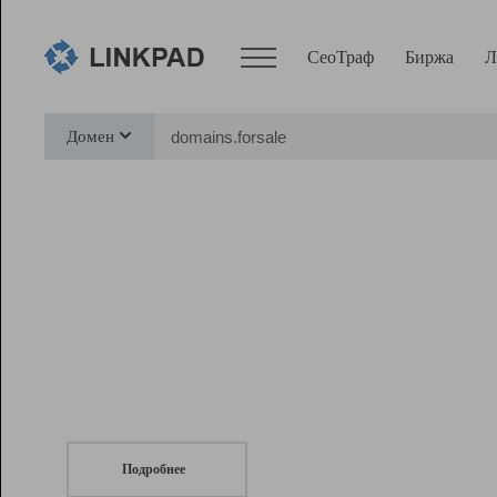
СеоТраф
Биржа
Л
Сервисы
Домен
СеоТраф
Монитор
Биржа
Pro
Линк+
СеоТраф
Запустите
продвижение сайта
c LinkPad.
Ресурсы
Вебмастер
Подробнее