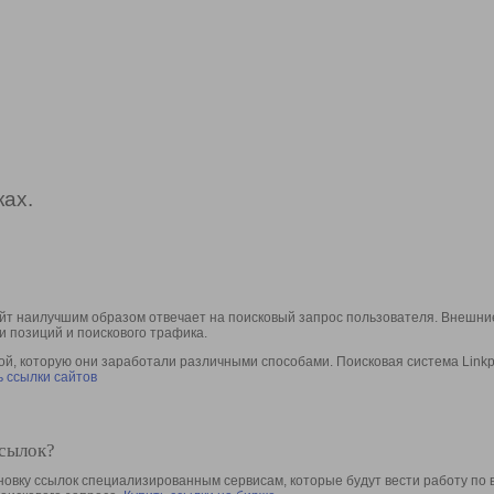
ах.
йт наилучшим образом отвечает на поисковый запрос пользователя. Внешние
и позиций и поискового трафика.
, которую они заработали различными способами. Поисковая система Linkpa
 ссылки сайтов
ссылок?
овку ссылок специализированным сервисам, которые будут вести работу по 