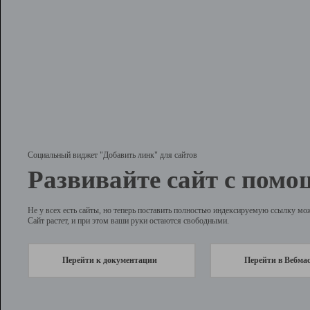
Социальный виджет "Добавить линк" для сайтов
Развивайте сайт с помо
Не у всех есть сайты, но теперь поставить полностью индексируемую ссылку мо
Сайт растет, и при этом ваши руки остаются свободными.
Перейти к документации
Перейти в Вебма