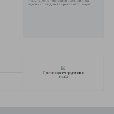
** ссылка будет бесплатно размещена на
одной из площадок в Бирже ссылок Linkpad
Прогноз бюджета продвижения
онлайн