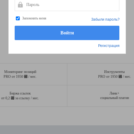
Пароль
Запомнить меня
Забыли пароль?
Регистрация
Мониторинг позиций
Инструменты
⃏
⃏
PRO от 1950
/ мес.
PRO от 1950
/ мес.
Биржа ссылок
Линк+
⃏
социальный плагин
от 0,2
за ссылку / мес.