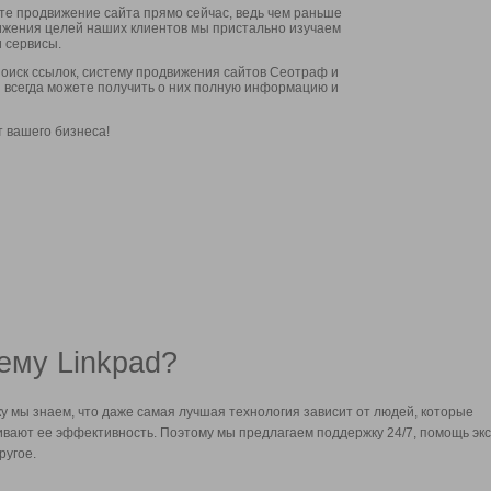
ите продвижение сайта прямо сейчас, ведь чем раньше
стижения целей наших клиентов мы пристально изучаем
 сервисы.
оиск ссылок, систему продвижения сайтов Сеотраф и
вы всегда можете получить о них полную информацию и
т вашего бизнеса!
ему Linkpad?
у мы знаем, что даже самая лучшая технология зависит от людей, которые
вают ее эффективность. Поэтому мы предлагаем поддержку 24/7, помощь экс
ругое.