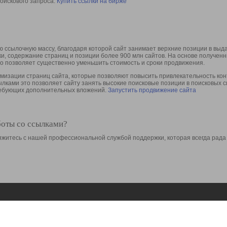
оискового запроса.
Купить ссылки на бирже
 ссылочную массу, благодаря которой сайт занимает верхние позиции в выд
ки, содержание страниц и позиции более 900 млн сайтов. На основе получе
то позволяет существенно уменьшить стоимость и сроки продвижения.
изации страниц сайта, которые позволяют повысить привлекательность конт
сылками это позволяет сайту занять высокие поисковые позиции в поисковых 
требующих дополнительных вложений.
Запустить продвижение сайта
боты со ссылками?
свяжитесь с нашей профессиональной службой поддержки, которая всегда рада
Ресурсы