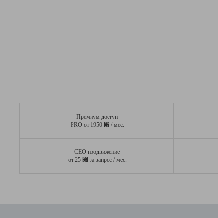
Рейтинг
Вывод и удержание в ТОП10 выдачи
поисковых систем
Инструменты
Разработчикам
Партнерская
программа
Помощь
Премиум доступ
⃏
PRO от 1950
/ мес.
СЕО продвижение
⃏
от 25
за запрос / мес.