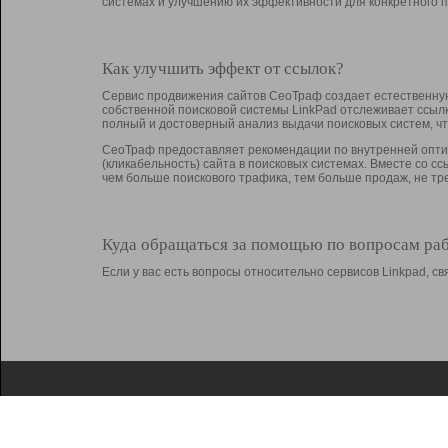
системах и улучшению их эффективности для конкретного п
Как улучшить эффект от ссылок?
Сервис продвижения сайтов СеоТраф создает естественную
собственной поисковой системы LinkPad отслеживает ссыл
полный и достоверный анализ выдачи поисковых систем, ч
СеоТраф предоставляет рекомендации по внутренней оптим
(кликабельность) сайта в поисковых системах. Вместе со с
чем больше поискового трафика, тем больше продаж, не 
Куда обращаться за помощью по вопросам ра
Если у вас есть вопросы относительно сервисов Linkpad, 
О Linkpad
Поддержка