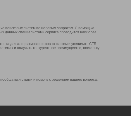
аче поисковых систем по целевым запросам. С помощью
нных данных специалистами сервиса проводится наиболее
ента для алгоритмов поисковых систем и увеличить CTR
системах и получить конкурентное преимущество, поскольку
 пообщаться с вами и помочь с решением вашего вопроса.
Аккаунт
Сервисы