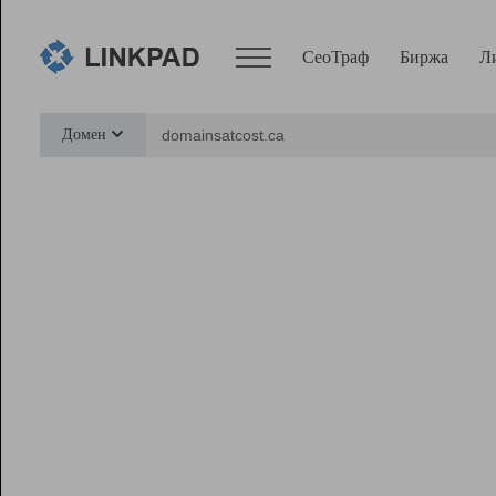
СеоТраф
Биржа
Л
Сервисы
Домен
СеоТраф
Монитор
Биржа
Pro
Линк+
Ресурсы
Вебмастер