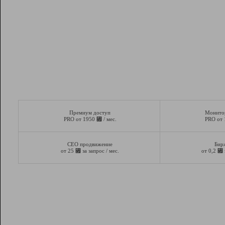
Премиум доступ
Монито
⃏
PRO от 1950
/ мес.
PRO от
СЕО продвижение
Бир
⃏
⃏
от 25
за запрос / мес.
от 0,2