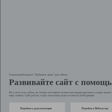
Социальный виджет "Добавить линк" для сайтов
Развивайте сайт с помощь
Не у всех есть сайты, но теперь поставить полностью индексируемую ссылку может 
пару кликов. Сайт растет, и при этом ваши руки остаются свободными.
Перейти к документации
Перейти в Вебмастер