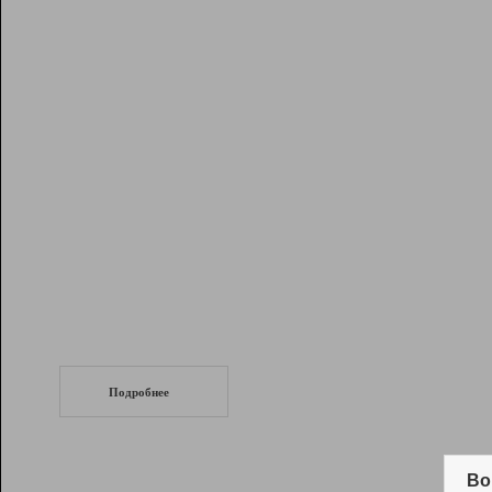
Рейтинг
Инструменты
Разработчикам
Партнерская
программа
Помощь
СеоТраф
Запустите
продвижение сайта
c LinkPad.
Подробнее
Вывод и удержание в ТОП10 выдачи
поисковых систем
Во