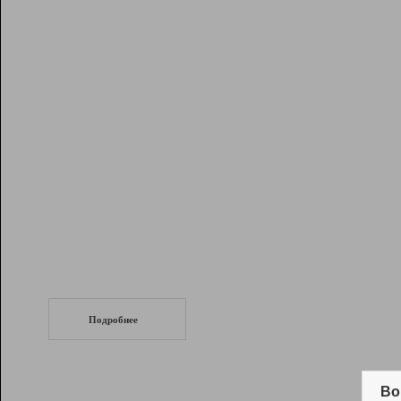
Рейтинг
Инструменты
Разработчикам
Партнерская
программа
Помощь
СеоТраф
Запустите
продвижение сайта
c LinkPad.
Подробнее
Вывод и удержание в ТОП10 выдачи
поисковых систем
Во