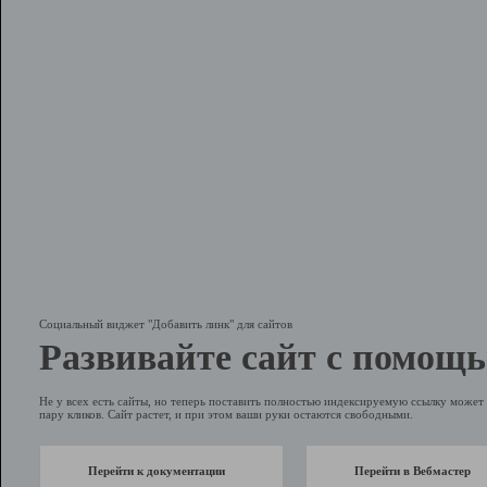
Социальный виджет "Добавить линк" для сайтов
Развивайте сайт с помощь
Не у всех есть сайты, но теперь поставить полностью индексируемую ссылку может 
пару кликов. Сайт растет, и при этом ваши руки остаются свободными.
Перейти к документации
Перейти в Вебмастер