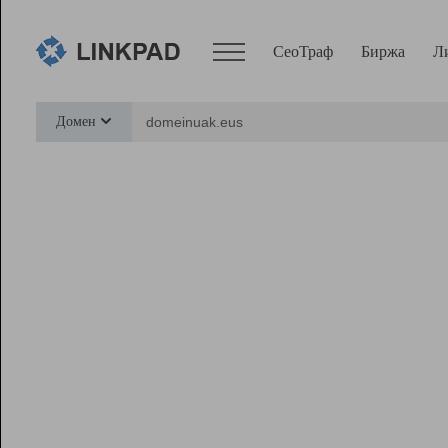
СеоТраф
Биржа
Л
Сервисы
Домен
СеоТраф
Монитор
Биржа
Pro
Линк+
Ресурсы
Вебмастер