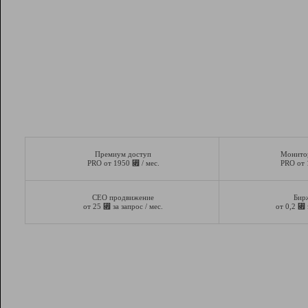
Премиум доступ
Монито
⃏
PRO от 1950
/ мес.
PRO от
СЕО продвижение
Бир
⃏
⃏
от 25
за запрос / мес.
от 0,2