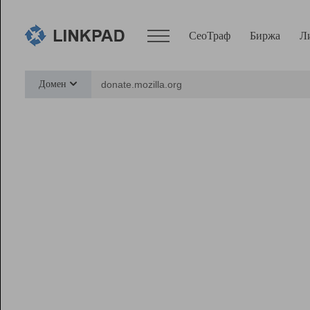
СеоТраф
Биржа
Л
Сервисы
Домен
СеоТраф
Монитор
Биржа
Pro
Линк+
Ресурсы
Вебмастер