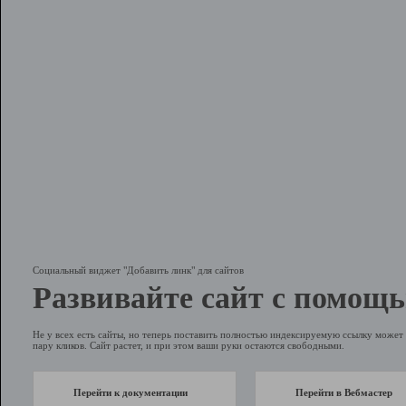
Социальный виджет "Добавить линк" для сайтов
Развивайте сайт с помощь
Не у всех есть сайты, но теперь поставить полностью индексируемую ссылку может 
пару кликов. Сайт растет, и при этом ваши руки остаются свободными.
Перейти к документации
Перейти в Вебмастер