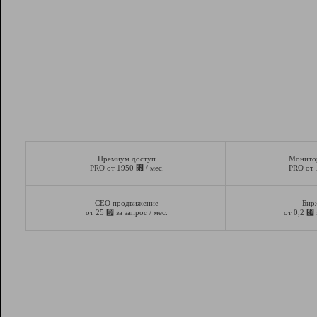
Премиум доступ
Монито
⃏
PRO от 1950
/ мес.
PRO от
СЕО продвижение
Бир
⃏
⃏
от 25
за запрос / мес.
от 0,2