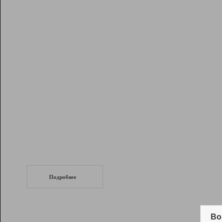
Рейтинг
Инструменты
Разработчикам
Партнерская
программа
Помощь
СеоТраф
Запустите
продвижение сайта
c LinkPad.
Подробнее
Вывод и удержание в ТОП10 выдачи
поисковых систем
Во