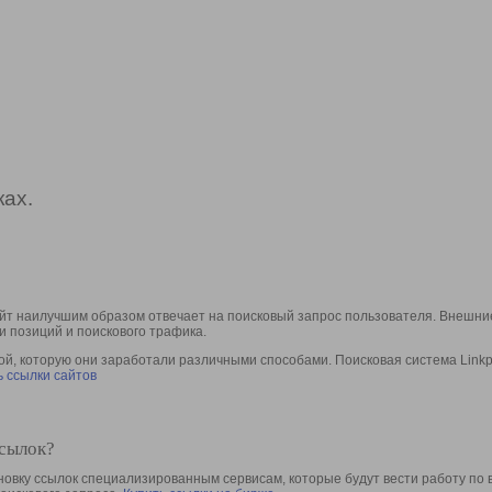
ах.
йт наилучшим образом отвечает на поисковый запрос пользователя. Внешние
и позиций и поискового трафика.
, которую они заработали различными способами. Поисковая система Linkpa
 ссылки сайтов
ссылок?
овку ссылок специализированным сервисам, которые будут вести работу по 