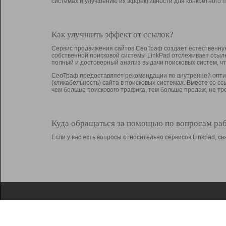
системах и улучшению их эффективности для конкретного п
Как улучшить эффект от ссылок?
Сервис продвижения сайтов СеоТраф создает естественную
собственной поисковой системы LinkPad отслеживает ссыл
полный и достоверный анализ выдачи поисковых систем, ч
СеоТраф предоставляет рекомендации по внутренней оптим
(кликабельность) сайта в поисковых системах. Вместе со с
чем больше поискового трафика, тем больше продаж, не 
Куда обращаться за помощью по вопросам ра
Если у вас есть вопросы относительно сервисов Linkpad, 
О Linkpad
Поддержка