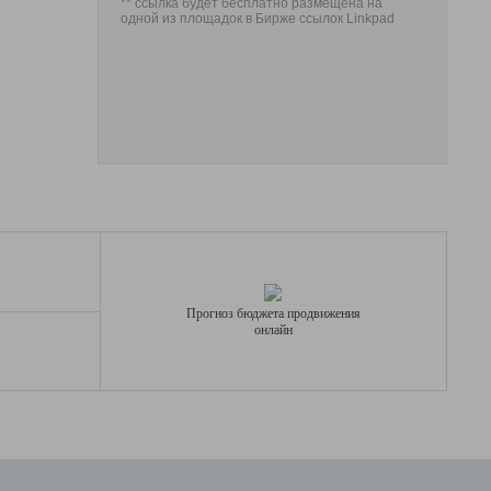
** ссылка будет бесплатно размещена на
одной из площадок в Бирже ссылок Linkpad
Прогноз бюджета продвижения
онлайн