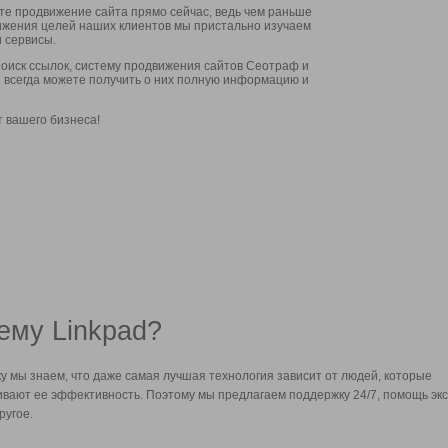
ите продвижение сайта прямо сейчас, ведь чем раньше
стижения целей наших клиентов мы пристально изучаем
 сервисы.
оиск ссылок, систему продвижения сайтов Сеотраф и
вы всегда можете получить о них полную информацию и
т вашего бизнеса!
ему Linkpad?
у мы знаем, что даже самая лучшая технология зависит от людей, которые
вают ее эффективность. Поэтому мы предлагаем поддержку 24/7, помощь экс
ругое.