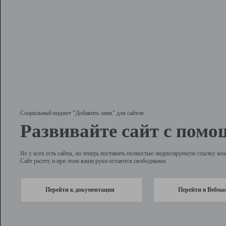
Социальный виджет "Добавить линк" для сайтов
Развивайте сайт с помо
Не у всех есть сайты, но теперь поставить полностью индексируемую ссылку мо
Сайт растет, и при этом ваши руки остаются свободными.
Перейти к документации
Перейти в Вебма