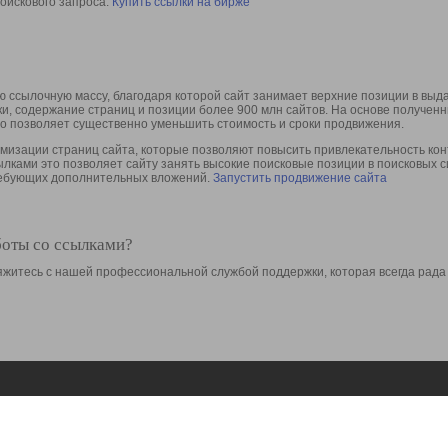
оискового запроса.
Купить ссылки на бирже
 ссылочную массу, благодаря которой сайт занимает верхние позиции в выд
ки, содержание страниц и позиции более 900 млн сайтов. На основе получе
то позволяет существенно уменьшить стоимость и сроки продвижения.
изации страниц сайта, которые позволяют повысить привлекательность конт
сылками это позволяет сайту занять высокие поисковые позиции в поисковых 
требующих дополнительных вложений.
Запустить продвижение сайта
боты со ссылками?
свяжитесь с нашей профессиональной службой поддержки, которая всегда рада
Ресурсы