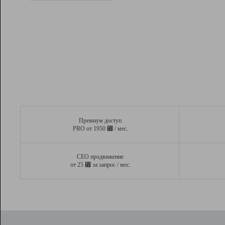
Рейтинг
Вывод и удержание в ТОП10 выдачи
поисковых систем
Инструменты
Разработчикам
Партнерская
программа
Помощь
Премиум доступ
⃏
PRO от 1950
/ мес.
СЕО продвижение
⃏
от 25
за запрос / мес.