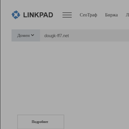
СеоТраф
Биржа
Л
Сервисы
Домен
СеоТраф
Монитор
Биржа
Pro
Линк+
СеоТраф
Запустите
продвижение сайта
c LinkPad.
Ресурсы
Вебмастер
Подробнее