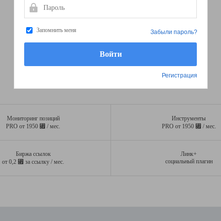
Пароль
Запомнить меня
Забыли пароль?
Регистрация
Мониторинг позиций
Инструменты
⃏
⃏
PRO от 1950
/ мес.
PRO от 1950
/ мес.
Биржа ссылок
Линк+
⃏
социальный плагин
от 0,2
за ссылку / мес.