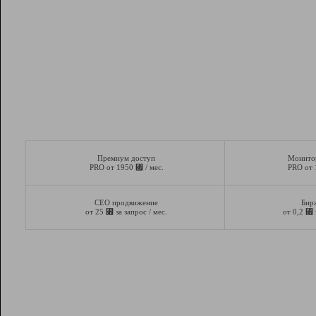
Премиум доступ
Монито
⃏
PRO от 1950
/ мес.
PRO от
СЕО продвижение
Бир
⃏
⃏
от 25
за запрос / мес.
от 0,2