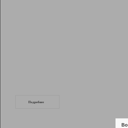
Рейтинг
Инструменты
Разработчикам
Партнерская
программа
Помощь
СеоТраф
Запустите
продвижение сайта
c LinkPad.
Подробнее
Вывод и удержание в ТОП10 выдачи
поисковых систем
Во