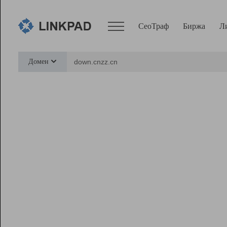
СеоТраф
Биржа
Л
Сервисы
Домен
СеоТраф
Монитор
Биржа
Pro
Линк+
Ресурсы
Вебмастер