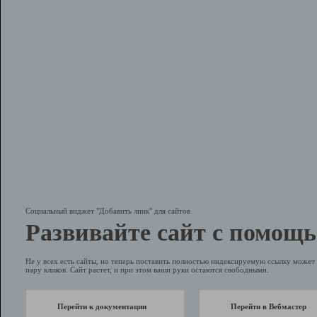
Социальный виджет "Добавить линк" для сайтов
Развивайте сайт с помощь
Не у всех есть сайты, но теперь поставить полностью индексируемую ссылку может 
пару кликов. Сайт растет, и при этом ваши руки остаются свободными.
Перейти к документации
Перейти в Вебмастер