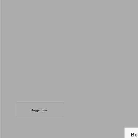
Рейтинг
Инструменты
Разработчикам
Партнерская
программа
Помощь
СеоТраф
Запустите
продвижение сайта
c LinkPad.
Подробнее
Вывод и удержание в ТОП10 выдачи
поисковых систем
Во