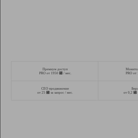
Премиум доступ
Монито
⃏
PRO от 1950
/ мес.
PRO от
СЕО продвижение
Бир
⃏
⃏
от 25
за запрос / мес.
от 0,2