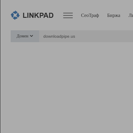
СеоТраф
Биржа
Л
Сервисы
Домен
СеоТраф
Монитор
Биржа
Pro
Линк+
Ресурсы
Вебмастер