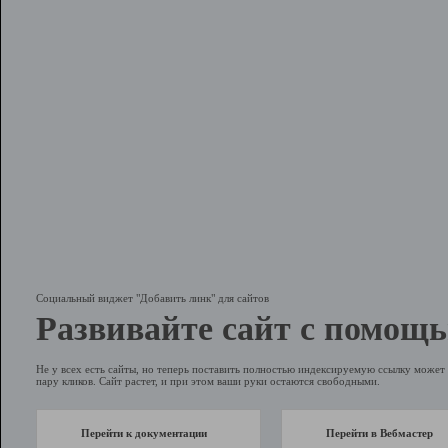
Социальный виджет "Добавить линк" для сайтов
Развивайте сайт с помощь
Не у всех есть сайты, но теперь поставить полностью индексируемую ссылку может 
пару кликов. Сайт растет, и при этом ваши руки остаются свободными.
Перейти к документации
Перейти в Вебмастер