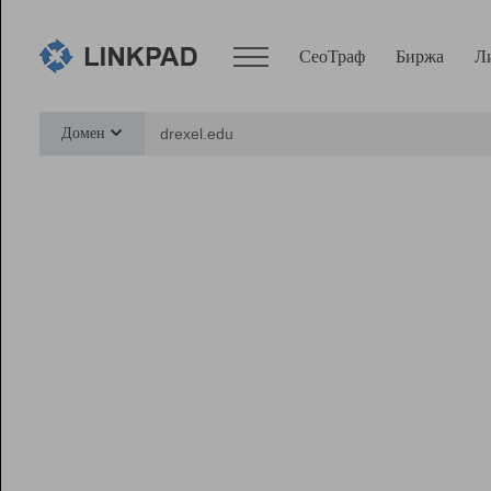
СеоТраф
Биржа
Л
Сервисы
Домен
СеоТраф
Монитор
Биржа
Pro
Линк+
Ресурсы
Вебмастер