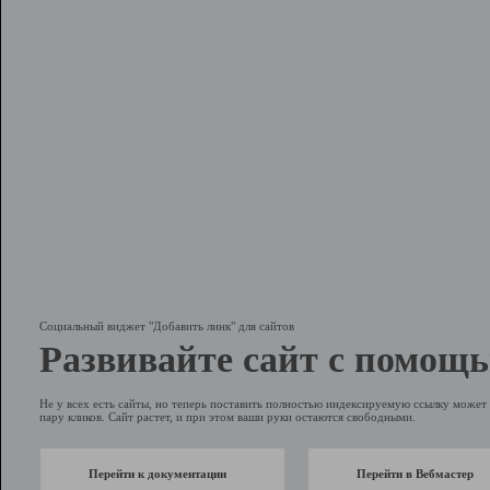
Социальный виджет "Добавить линк" для сайтов
Развивайте сайт с помощь
Не у всех есть сайты, но теперь поставить полностью индексируемую ссылку может 
пару кликов. Сайт растет, и при этом ваши руки остаются свободными.
Перейти к документации
Перейти в Вебмастер