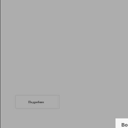
Рейтинг
Инструменты
Разработчикам
Партнерская
программа
Помощь
СеоТраф
Запустите
продвижение сайта
c LinkPad.
Подробнее
Вывод и удержание в ТОП10 выдачи
поисковых систем
Во