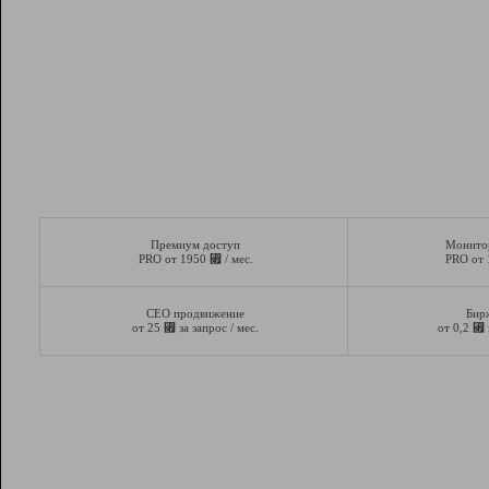
Премиум доступ
Монито
⃏
PRO от 1950
/ мес.
PRO от
СЕО продвижение
Бир
⃏
⃏
от 25
за запрос / мес.
от 0,2