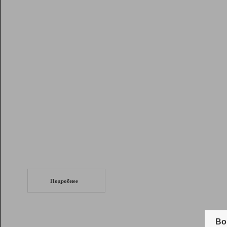
Рейтинг
Инструменты
Разработчикам
Партнерская
программа
Помощь
СеоТраф
Запустите
продвижение сайта
c LinkPad.
Подробнее
Вывод и удержание в ТОП10 выдачи
поисковых систем
Во