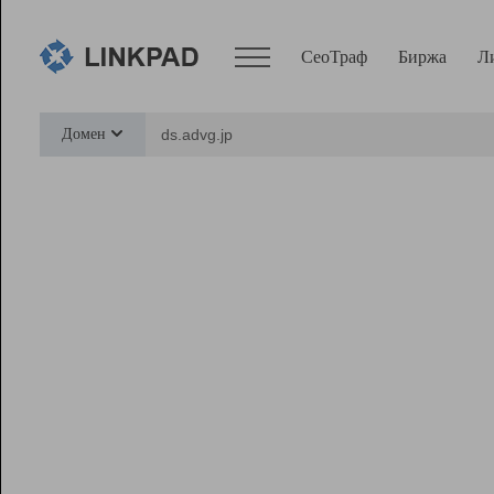
СеоТраф
Биржа
Л
Сервисы
Домен
СеоТраф
Монитор
Биржа
Pro
Линк+
Ресурсы
Вебмастер