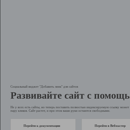
Социальный виджет "Добавить линк" для сайтов
Развивайте сайт с помощь
Не у всех есть сайты, но теперь поставить полностью индексируемую ссылку может 
пару кликов. Сайт растет, и при этом ваши руки остаются свободными.
Перейти к документации
Перейти в Вебмастер