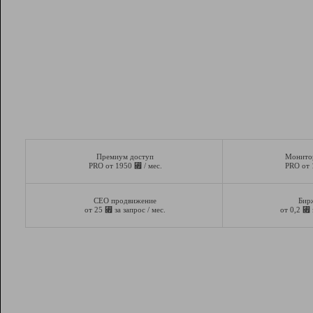
Премиум доступ
Монито
⃏
PRO от 1950
/ мес.
PRO от
СЕО продвижение
Бир
⃏
⃏
от 25
за запрос / мес.
от 0,2