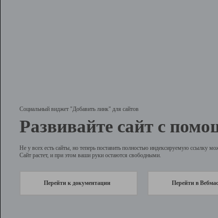
Социальный виджет "Добавить линк" для сайтов
Развивайте сайт с помо
Не у всех есть сайты, но теперь поставить полностью индексируемую ссылку мо
Сайт растет, и при этом ваши руки остаются свободными.
Перейти к документации
Перейти в Вебма