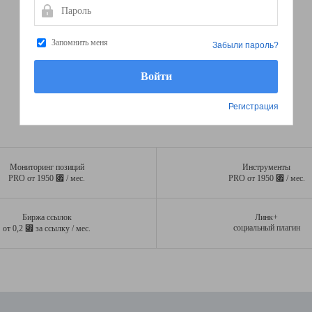
Пароль
Запомнить меня
Забыли пароль?
Регистрация
Мониторинг позиций
Инструменты
⃏
⃏
PRO от 1950
/ мес.
PRO от 1950
/ мес.
Биржа ссылок
Линк+
⃏
социальный плагин
от 0,2
за ссылку / мес.