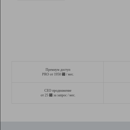
Рейтинг
Вывод и удержание в ТОП10 выдачи
поисковых систем
Инструменты
Разработчикам
Партнерская
программа
Помощь
Премиум доступ
⃏
PRO от 1950
/ мес.
СЕО продвижение
⃏
от 25
за запрос / мес.