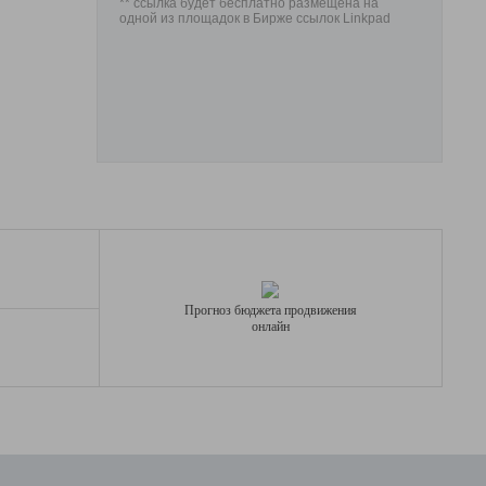
** ссылка будет бесплатно размещена на
одной из площадок в Бирже ссылок Linkpad
Прогноз бюджета продвижения
онлайн