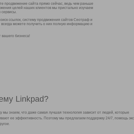
ите продвижение сайта прямо сейчас, ведь чем раньше
стижения целей наших клиентов мы пристально изучаем
 сервисы.
оиск ссылок, систему продвижения сайтов Сеотраф и
вы всегда можете получить о них полную информацию и
т вашего бизнеса!
ему Linkpad?
у мы знаем, что даже самая лучшая технология зависит от людей, которые
вают ее эффективность. Поэтому мы предлагаем поддержку 24/7, помощь экс
ругое.