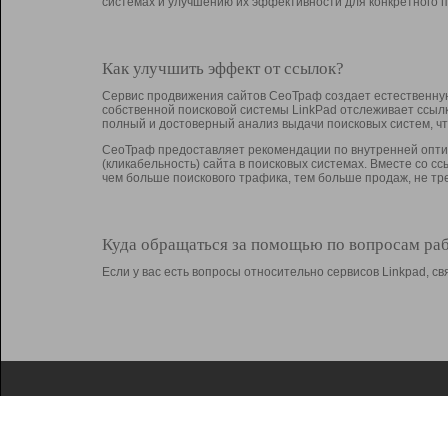
системах и улучшению их эффективности для конкретного п
Как улучшить эффект от ссылок?
Сервис продвижения сайтов СеоТраф создает естественную
собственной поисковой системы LinkPad отслеживает ссыл
полный и достоверный анализ выдачи поисковых систем, ч
СеоТраф предоставляет рекомендации по внутренней оптим
(кликабельность) сайта в поисковых системах. Вместе со с
чем больше поискового трафика, тем больше продаж, не 
Куда обращаться за помощью по вопросам ра
Если у вас есть вопросы относительно сервисов Linkpad, 
О Linkpad
Поддержка