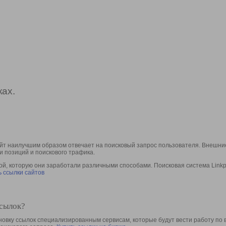
ах.
йт наилучшим образом отвечает на поисковый запрос пользователя. Внешние
и позиций и поискового трафика.
, которую они заработали различными способами. Поисковая система Linkpa
 ссылки сайтов
ссылок?
овку ссылок специализированным сервисам, которые будут вести работу по 