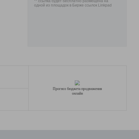
** ссылка будет бесплатно размещена на
одной из площадок в Бирже ссылок Linkpad
Прогноз бюджета продвижения
онлайн