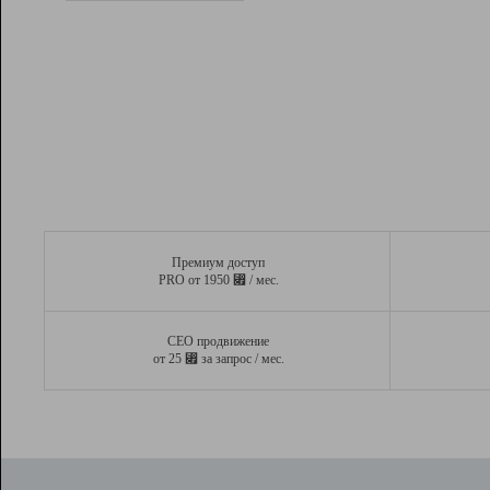
Рейтинг
Вывод и удержание в ТОП10 выдачи
поисковых систем
Инструменты
Разработчикам
Партнерская
программа
Помощь
Премиум доступ
⃏
PRO от 1950
/ мес.
СЕО продвижение
⃏
от 25
за запрос / мес.