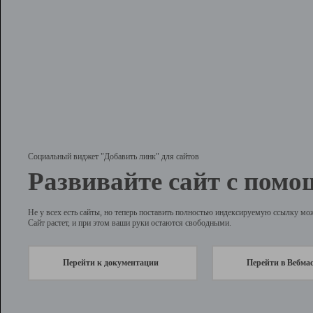
Социальный виджет "Добавить линк" для сайтов
Развивайте сайт с помо
Не у всех есть сайты, но теперь поставить полностью индексируемую ссылку мо
Сайт растет, и при этом ваши руки остаются свободными.
Перейти к документации
Перейти в Вебма