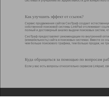
системах и улучшению их эффективности для конкретного п
Как улучшить эффект от ссылок?
Сервис продвижения сайтов СеоТраф создает естественную
собственной поисковой системы LinkPad отслеживает ссыл
полный и достоверный анализ выдачи поисковых систем, ч
СеоТраф предоставляет рекомендации по внутренней оптим
(кликабельность) сайта в поисковых системах. Вместе со с
чем больше поискового трафика, тем больше продаж, не 
Куда обращаться за помощью по вопросам ра
Если у вас есть вопросы относительно сервисов Linkpad, 
О Linkpad
Поддержка