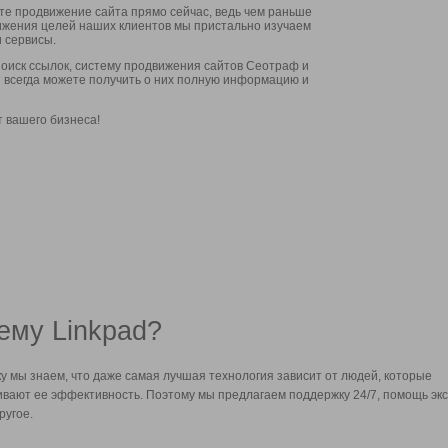
ите продвижение сайта прямо сейчас, ведь чем раньше
стижения целей наших клиентов мы пристально изучаем
 сервисы.
оиск ссылок, систему продвижения сайтов Сеотраф и
вы всегда можете получить о них полную информацию и
т вашего бизнеса!
ему Linkpad?
у мы знаем, что даже самая лучшая технология зависит от людей, которые
вают ее эффективность. Поэтому мы предлагаем поддержку 24/7, помощь экс
ругое.