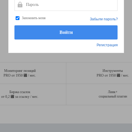
Пароль
Запомнить меня
Забыли пароль?
Регистрация
Мониторинг позиций
Инструменты
⃏
⃏
PRO от 1950
/ мес.
PRO от 1950
/ мес.
Биржа ссылок
Линк+
⃏
социальный плагин
от 0,2
за ссылку / мес.