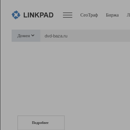
СеоТраф
Биржа
Л
Сервисы
Домен
СеоТраф
Монитор
Биржа
Pro
Линк+
СеоТраф
Запустите
продвижение сайта
c LinkPad.
Ресурсы
Вебмастер
Подробнее