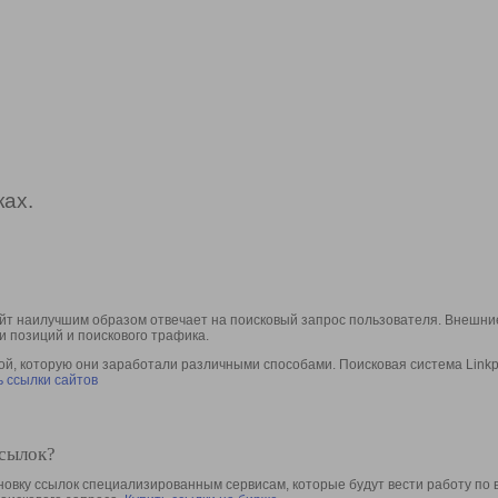
ах.
йт наилучшим образом отвечает на поисковый запрос пользователя. Внешние
и позиций и поискового трафика.
, которую они заработали различными способами. Поисковая система Linkpa
 ссылки сайтов
ссылок?
овку ссылок специализированным сервисам, которые будут вести работу по 