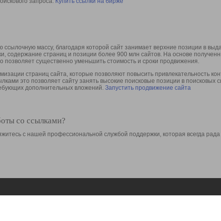
оискового запроса.
Купить ссылки на бирже
 ссылочную массу, благодаря которой сайт занимает верхние позиции в выд
ки, содержание страниц и позиции более 900 млн сайтов. На основе получе
то позволяет существенно уменьшить стоимость и сроки продвижения.
изации страниц сайта, которые позволяют повысить привлекательность конт
сылками это позволяет сайту занять высокие поисковые позиции в поисковых 
требующих дополнительных вложений.
Запустить продвижение сайта
боты со ссылками?
свяжитесь с нашей профессиональной службой поддержки, которая всегда рада
Ресурсы