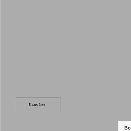
Рейтинг
Инструменты
Разработчикам
Партнерская
программа
Помощь
СеоТраф
Запустите
продвижение сайта
c LinkPad.
Подробнее
Вывод и удержание в ТОП10 выдачи
поисковых систем
Во