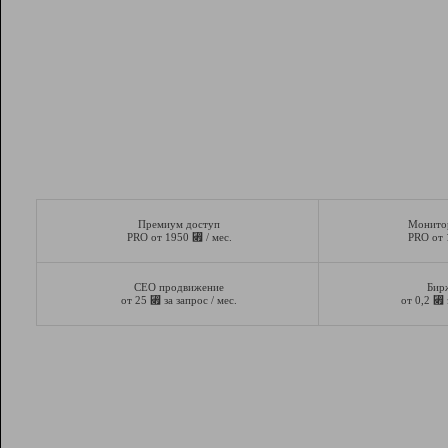
Премиум доступ
Монито
⃏
PRO от 1950
/ мес.
PRO от
СЕО продвижение
Бир
⃏
⃏
от 25
за запрос / мес.
от 0,2