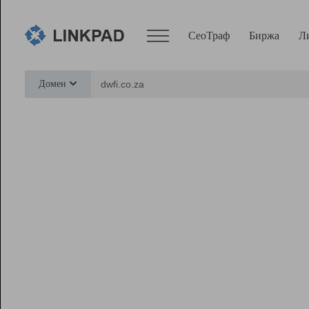
СеоТраф
Биржа
Л
Сервисы
Домен
СеоТраф
Монитор
Биржа
Pro
Линк+
Ресурсы
Вебмастер