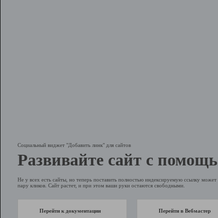
Социальный виджет "Добавить линк" для сайтов
Развивайте сайт с помощь
Не у всех есть сайты, но теперь поставить полностью индексируемую ссылку может 
пару кликов. Сайт растет, и при этом ваши руки остаются свободными.
Перейти к документации
Перейти в Вебмастер