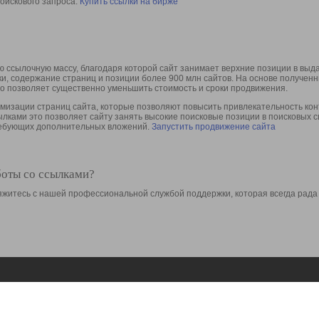
оискового запроса.
Купить ссылки на бирже
 ссылочную массу, благодаря которой сайт занимает верхние позиции в выд
ки, содержание страниц и позиции более 900 млн сайтов. На основе получе
то позволяет существенно уменьшить стоимость и сроки продвижения.
изации страниц сайта, которые позволяют повысить привлекательность конт
сылками это позволяет сайту занять высокие поисковые позиции в поисковых 
требующих дополнительных вложений.
Запустить продвижение сайта
боты со ссылками?
свяжитесь с нашей профессиональной службой поддержки, которая всегда рада
Ресурсы