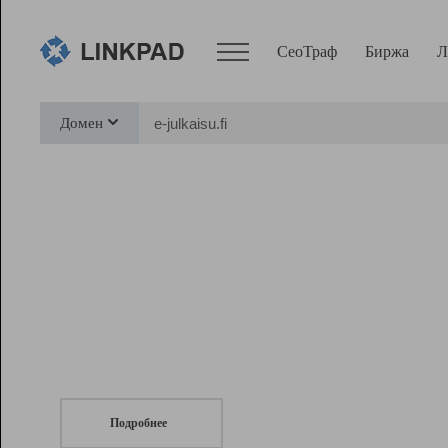
СеоТраф
Биржа
Л
Сервисы
Домен
СеоТраф
Монитор
Биржа
Pro
Линк+
СеоТраф
Запустите
продвижение сайта
c LinkPad.
Ресурсы
Вебмастер
Подробнее