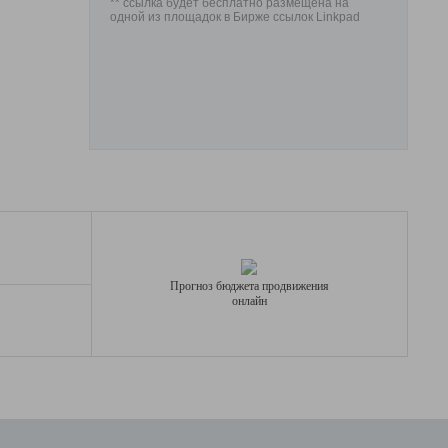
** ссылка будет бесплатно размещена на
одной из площадок в Бирже ссылок Linkpad
Прогноз бюджета продвижения
онлайн