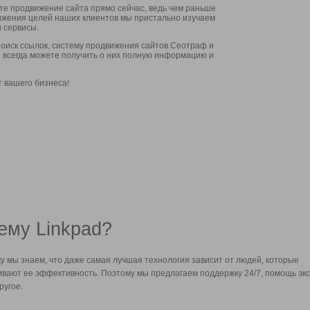
ите продвижение сайта прямо сейчас, ведь чем раньше
стижения целей наших клиентов мы пристально изучаем
 сервисы.
оиск ссылок, систему продвижения сайтов Сеотраф и
вы всегда можете получить о них полную информацию и
т вашего бизнеса!
ему Linkpad?
у мы знаем, что даже самая лучшая технология зависит от людей, которые
вают ее эффективность. Поэтому мы предлагаем поддержку 24/7, помощь экс
ругое.