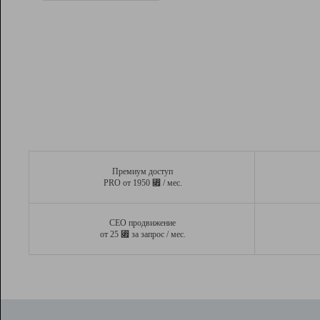
Рейтинг
Вывод и удержание в ТОП10 выдачи
поисковых систем
Инструменты
Разработчикам
Партнерская
программа
Помощь
Премиум доступ
⃏
PRO от 1950
/ мес.
СЕО продвижение
⃏
от 25
за запрос / мес.