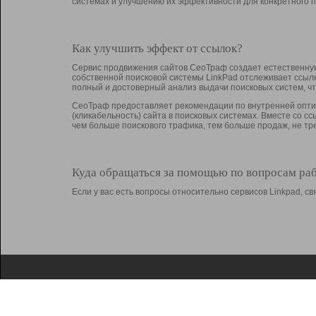
системах и улучшению их эффективности для конкретного п
Как улучшить эффект от ссылок?
Сервис продвижения сайтов СеоТраф создает естественную
собственной поисковой системы LinkPad отслеживает ссыл
полный и достоверный анализ выдачи поисковых систем, ч
СеоТраф предоставляет рекомендации по внутренней оптим
(кликабельность) сайта в поисковых системах. Вместе со с
чем больше поискового трафика, тем больше продаж, не 
Куда обращаться за помощью по вопросам ра
Если у вас есть вопросы относительно сервисов Linkpad, 
О Linkpad
Поддержка