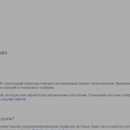
ах.
йт наилучшим образом отвечает на поисковый запрос пользователя. Внешние
и позиций и поискового трафика.
, которую они заработали различными способами. Поисковая система Linkpa
 ссылки сайтов
ссылок?
овку ссылок специализированным сервисам, которые будут вести работу по 