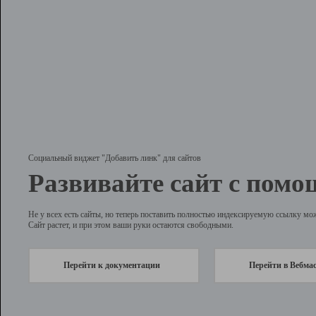
Социальный виджет "Добавить линк" для сайтов
Развивайте сайт с помо
Не у всех есть сайты, но теперь поставить полностью индексируемую ссылку мо
Сайт растет, и при этом ваши руки остаются свободными.
Перейти к документации
Перейти в Вебма