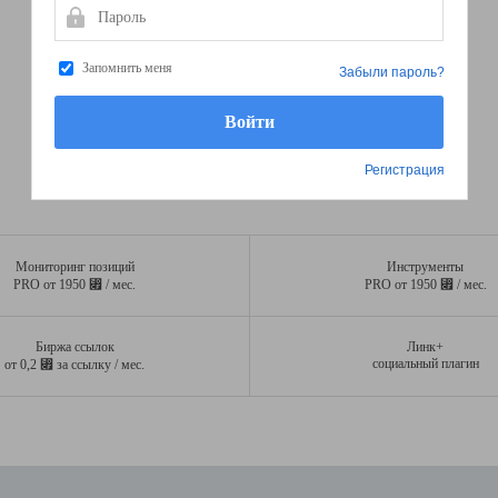
Пароль
Запомнить меня
Забыли пароль?
Регистрация
Мониторинг позиций
Инструменты
⃏
⃏
PRO от 1950
/ мес.
PRO от 1950
/ мес.
Биржа ссылок
Линк+
⃏
социальный плагин
от 0,2
за ссылку / мес.