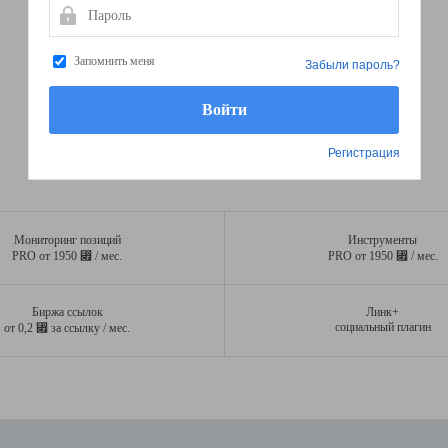
Пароль
Запомнить меня
Забыли пароль?
Регистрация
Мониторинг позиций
Инструменты
⃏
⃏
PRO от 1950
/ мес.
PRO от 1950
/ мес.
Биржа ссылок
Линк+
⃏
социальный плагин
от 0,2
за ссылку / мес.