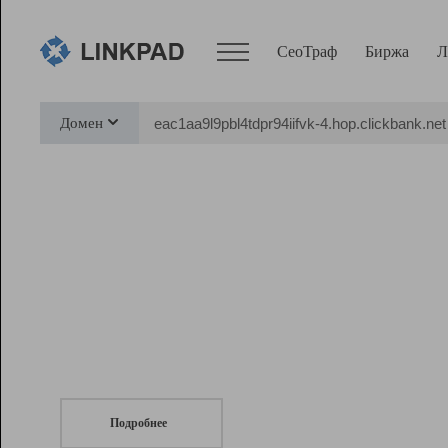
СеоТраф
Биржа
Л
Сервисы
Домен
СеоТраф
Монитор
Биржа
Pro
Линк+
СеоТраф
Запустите
продвижение сайта
c LinkPad.
Ресурсы
Вебмастер
Подробнее