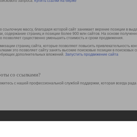
оискового запроса.
Купить ссылки на бирже
 ссылочную массу, благодаря которой сайт занимает верхние позиции в выд
ки, содержание страниц и позиции более 900 млн сайтов. На основе получе
то позволяет существенно уменьшить стоимость и сроки продвижения.
изации страниц сайта, которые позволяют повысить привлекательность конт
сылками это позволяет сайту занять высокие поисковые позиции в поисковых 
требующих дополнительных вложений.
Запустить продвижение сайта
боты со ссылками?
свяжитесь с нашей профессиональной службой поддержки, которая всегда рада
Ресурсы