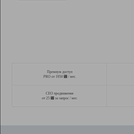
Рейтинг
Вывод и удержание в ТОП10 выдачи
поисковых систем
Инструменты
Разработчикам
Партнерская
программа
Помощь
Премиум доступ
⃏
PRO от 1950
/ мес.
СЕО продвижение
⃏
от 25
за запрос / мес.