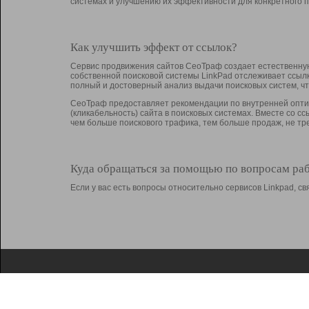
системах и улучшению их эффективности для конкретного п
Как улучшить эффект от ссылок?
Сервис продвижения сайтов СеоТраф создает естественную
собственной поисковой системы LinkPad отслеживает ссыл
полный и достоверный анализ выдачи поисковых систем, ч
СеоТраф предоставляет рекомендации по внутренней оптим
(кликабельность) сайта в поисковых системах. Вместе со с
чем больше поискового трафика, тем больше продаж, не 
Куда обращаться за помощью по вопросам ра
Если у вас есть вопросы относительно сервисов Linkpad, 
О Linkpad
Поддержка