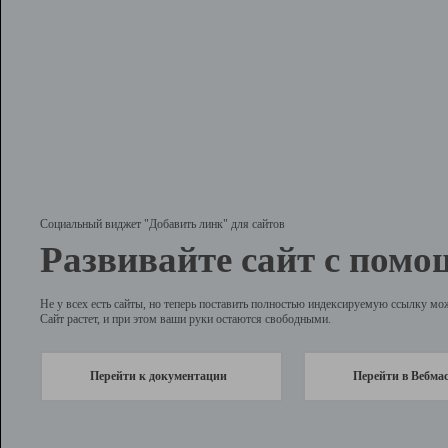
Социальный виджет "Добавить линк" для сайтов
Развивайте сайт с помо
Не у всех есть сайты, но теперь поставить полностью индексируемую ссылку мо
Сайт растет, и при этом ваши руки остаются свободными.
Перейти к документации
Перейти в Вебма