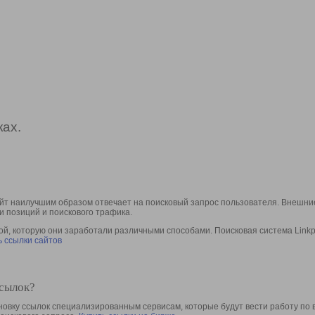
ах.
йт наилучшим образом отвечает на поисковый запрос пользователя. Внешние
и позиций и поискового трафика.
, которую они заработали различными способами. Поисковая система Linkpa
 ссылки сайтов
ссылок?
овку ссылок специализированным сервисам, которые будут вести работу по 