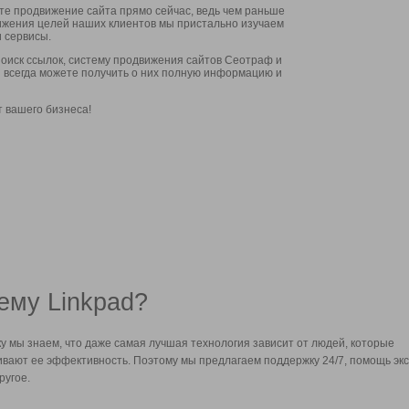
ите продвижение сайта прямо сейчас, ведь чем раньше
стижения целей наших клиентов мы пристально изучаем
 сервисы.
оиск ссылок, систему продвижения сайтов Сеотраф и
вы всегда можете получить о них полную информацию и
т вашего бизнеса!
ему Linkpad?
у мы знаем, что даже самая лучшая технология зависит от людей, которые
вают ее эффективность. Поэтому мы предлагаем поддержку 24/7, помощь экс
ругое.