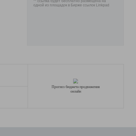
** ссылка будет бесплатно размещена на
одной из площадок в Бирже ссылок Linkpad
Прогноз бюджета продвижения
онлайн