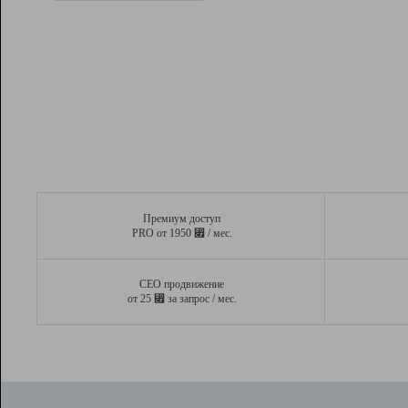
Рейтинг
Вывод и удержание в ТОП10 выдачи
поисковых систем
Инструменты
Разработчикам
Партнерская
программа
Помощь
Премиум доступ
⃏
PRO от 1950
/ мес.
СЕО продвижение
⃏
от 25
за запрос / мес.