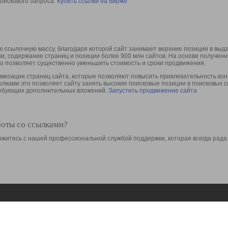
оискового запроса.
Купить ссылки на бирже
 ссылочную массу, благодаря которой сайт занимает верхние позиции в выд
ки, содержание страниц и позиции более 900 млн сайтов. На основе получе
то позволяет существенно уменьшить стоимость и сроки продвижения.
изации страниц сайта, которые позволяют повысить привлекательность конт
сылками это позволяет сайту занять высокие поисковые позиции в поисковых 
требующих дополнительных вложений.
Запустить продвижение сайта
боты со ссылками?
свяжитесь с нашей профессиональной службой поддержки, которая всегда рада
Ресурсы