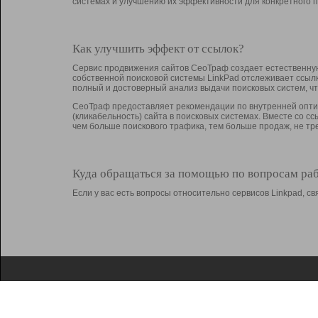
системах и улучшению их эффективности для конкретного п
Как улучшить эффект от ссылок?
Сервис продвижения сайтов СеоТраф создает естественную
собственной поисковой системы LinkPad отслеживает ссыл
полный и достоверный анализ выдачи поисковых систем, ч
СеоТраф предоставляет рекомендации по внутренней оптим
(кликабельность) сайта в поисковых системах. Вместе со с
чем больше поискового трафика, тем больше продаж, не 
Куда обращаться за помощью по вопросам ра
Если у вас есть вопросы относительно сервисов Linkpad, 
О Linkpad
Поддержка