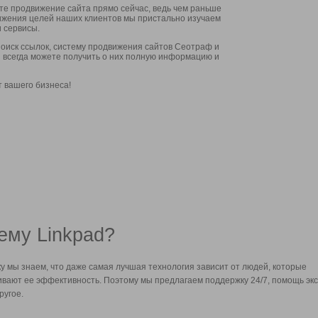
ите продвижение сайта прямо сейчас, ведь чем раньше
стижения целей наших клиентов мы пристально изучаем
 сервисы.
оиск ссылок, систему продвижения сайтов Сеотраф и
вы всегда можете получить о них полную информацию и
т вашего бизнеса!
ему Linkpad?
у мы знаем, что даже самая лучшая технология зависит от людей, которые
вают ее эффективность. Поэтому мы предлагаем поддержку 24/7, помощь экс
ругое.