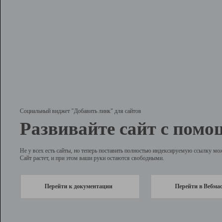
Социальный виджет "Добавить линк" для сайтов
Развивайте сайт с помо
Не у всех есть сайты, но теперь поставить полностью индексируемую ссылку мо
Сайт растет, и при этом ваши руки остаются свободными.
Перейти к документации
Перейти в Вебма