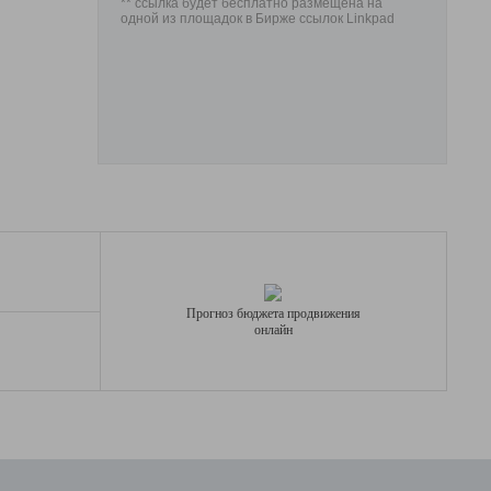
** ссылка будет бесплатно размещена на
одной из площадок в Бирже ссылок Linkpad
Прогноз бюджета продвижения
онлайн