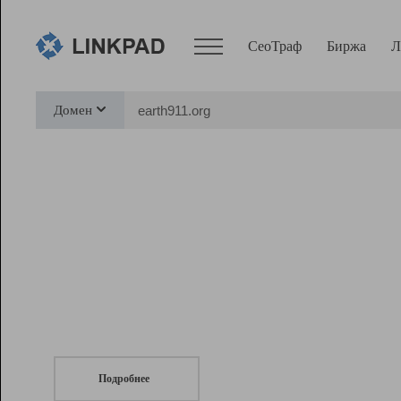
СеоТраф
Биржа
Л
Сервисы
Домен
СеоТраф
Монитор
Биржа
Pro
Линк+
СеоТраф
Запустите
продвижение сайта
c LinkPad.
Ресурсы
Вебмастер
Подробнее