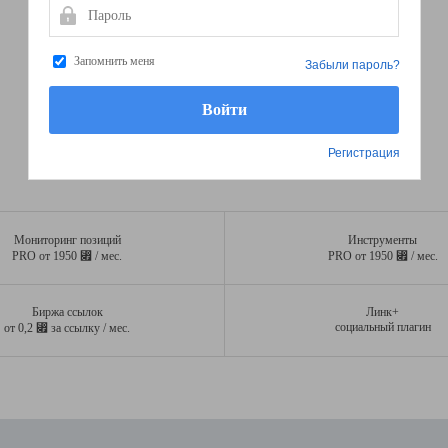
Пароль
Запомнить меня
Забыли пароль?
Регистрация
Мониторинг позиций
Инструменты
⃏
⃏
PRO от 1950
/ мес.
PRO от 1950
/ мес.
Биржа ссылок
Линк+
⃏
социальный плагин
от 0,2
за ссылку / мес.