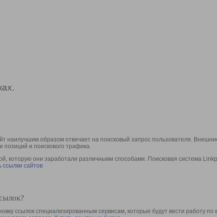
ах.
йт наилучшим образом отвечает на поисковый запрос пользователя. Внешние
и позиций и поискового трафика.
, которую они заработали различными способами. Поисковая система Linkpa
 ссылки сайтов
ссылок?
овку ссылок специализированным сервисам, которые будут вести работу по 