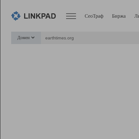
СеоТраф
Биржа
Л
Сервисы
Домен
СеоТраф
Монитор
Биржа
Pro
Линк+
Ресурсы
Вебмастер