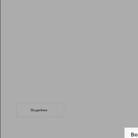
Рейтинг
Инструменты
Разработчикам
Партнерская
программа
Помощь
СеоТраф
Запустите
продвижение сайта
c LinkPad.
Подробнее
Вывод и удержание в ТОП10 выдачи
поисковых систем
Во