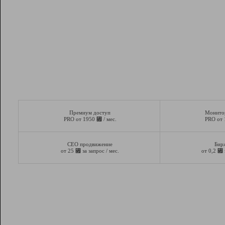
Премиум доступ
Монито
⃏
PRO от 1950
/ мес.
PRO от
СЕО продвижение
Бир
⃏
⃏
от 25
за запрос / мес.
от 0,2