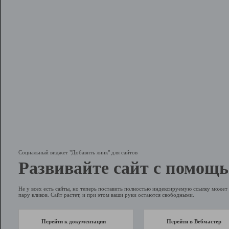
Социальный виджет "Добавить линк" для сайтов
Развивайте сайт с помощь
Не у всех есть сайты, но теперь поставить полностью индексируемую ссылку может 
пару кликов. Сайт растет, и при этом ваши руки остаются свободными.
Перейти к документации
Перейти в Вебмастер