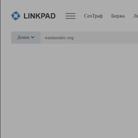
СеоТраф
Биржа
Л
Сервисы
Домен
СеоТраф
Монитор
Биржа
Pro
Линк+
Ресурсы
Вебмастер