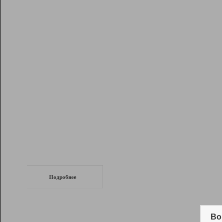
Рейтинг
Инструменты
Разработчикам
Партнерская
программа
Помощь
СеоТраф
Запустите
продвижение сайта
c LinkPad.
Подробнее
Вывод и удержание в ТОП10 выдачи
поисковых систем
Во