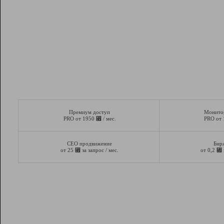
Премиум доступ
Монито
⃏
PRO от 1950
/ мес.
PRO от
СЕО продвижение
Бир
⃏
⃏
от 25
за запрос / мес.
от 0,2