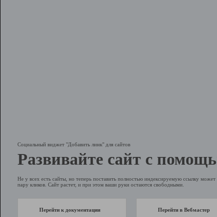
Социальный виджет "Добавить линк" для сайтов
Развивайте сайт с помощь
Не у всех есть сайты, но теперь поставить полностью индексируемую ссылку может 
пару кликов. Сайт растет, и при этом ваши руки остаются свободными.
Перейти к документации
Перейти в Вебмастер