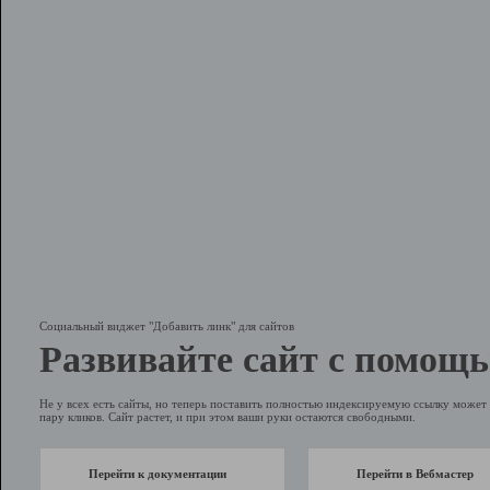
Социальный виджет "Добавить линк" для сайтов
Развивайте сайт с помощь
Не у всех есть сайты, но теперь поставить полностью индексируемую ссылку может 
пару кликов. Сайт растет, и при этом ваши руки остаются свободными.
Перейти к документации
Перейти в Вебмастер