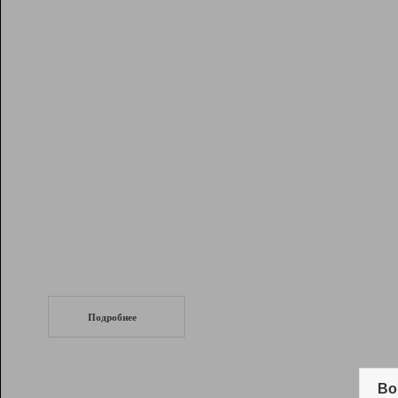
Рейтинг
Инструменты
Разработчикам
Партнерская
программа
Помощь
СеоТраф
Запустите
продвижение сайта
c LinkPad.
Подробнее
Вывод и удержание в ТОП10 выдачи
поисковых систем
Во