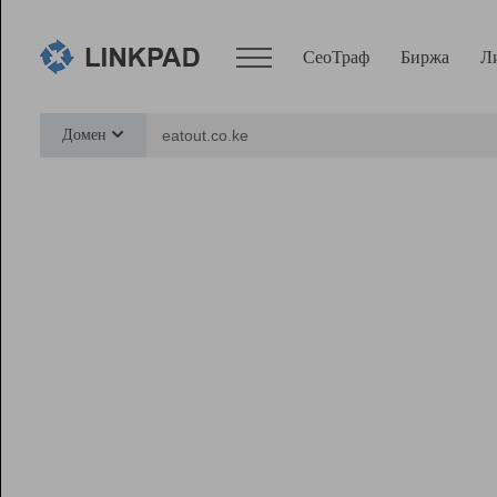
СеоТраф
Биржа
Л
Сервисы
Домен
СеоТраф
Монитор
Биржа
Pro
Линк+
Ресурсы
Вебмастер