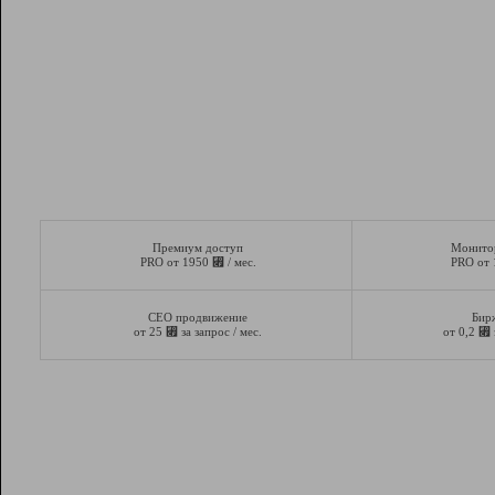
Премиум доступ
Монито
⃏
PRO от 1950
/ мес.
PRO от
СЕО продвижение
Бир
⃏
⃏
от 25
за запрос / мес.
от 0,2