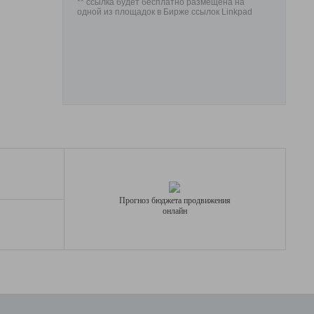
** ссылка будет бесплатно размещена на
одной из площадок в Бирже ссылок Linkpad
Прогноз бюджета продвижения
онлайн