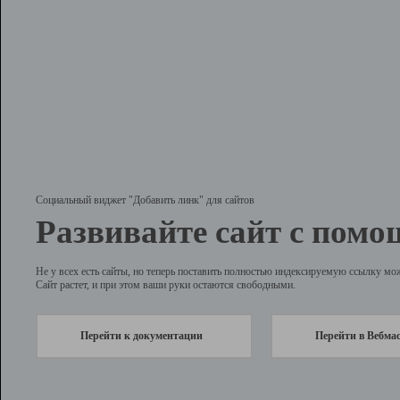
Социальный виджет "Добавить линк" для сайтов
Развивайте сайт с помо
Не у всех есть сайты, но теперь поставить полностью индексируемую ссылку мо
Сайт растет, и при этом ваши руки остаются свободными.
Перейти к документации
Перейти в Вебма