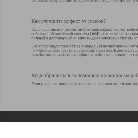
системах и улучшению их эффективности для конкретного п
Как улучшить эффект от ссылок?
Сервис продвижения сайтов СеоТраф создает естественную
собственной поисковой системы LinkPad отслеживает ссыл
полный и достоверный анализ выдачи поисковых систем, ч
СеоТраф предоставляет рекомендации по внутренней оптим
(кликабельность) сайта в поисковых системах. Вместе со с
чем больше поискового трафика, тем больше продаж, не 
Куда обращаться за помощью по вопросам ра
Если у вас есть вопросы относительно сервисов Linkpad, 
О Linkpad
Поддержка