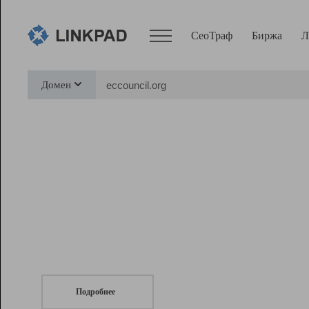
СеоТраф
Биржа
Л
Сервисы
Домен
СеоТраф
Монитор
Биржа
Pro
Линк+
СеоТраф
Запустите
продвижение сайта
c LinkPad.
Ресурсы
Вебмастер
Подробнее