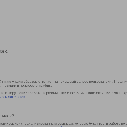
ах.
йт наилучшим образом отвечает на поисковый запрос пользователя. Внешние
и позиций и поискового трафика.
, которую они заработали различными способами. Поисковая система Linkpa
 ссылки сайтов
ссылок?
овку ссылок специализированным сервисам, которые будут вести работу по 