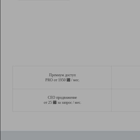
Рейтинг
Вывод и удержание в ТОП10 выдачи
поисковых систем
Инструменты
Разработчикам
Партнерская
программа
Помощь
Премиум доступ
⃏
PRO от 1950
/ мес.
СЕО продвижение
⃏
от 25
за запрос / мес.