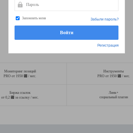
Пароль
Запомнить меня
Забыли пароль?
Регистрация
Мониторинг позиций
Инструменты
⃏
⃏
PRO от 1950
/ мес.
PRO от 1950
/ мес.
Биржа ссылок
Линк+
⃏
социальный плагин
от 0,2
за ссылку / мес.