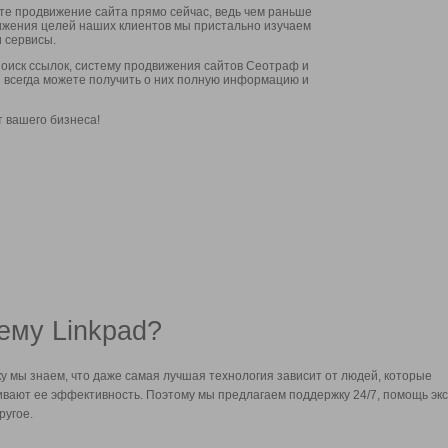
ите продвижение сайта прямо сейчас, ведь чем раньше
стижения целей наших клиентов мы пристально изучаем
 сервисы.
оиск ссылок, систему продвижения сайтов Сеотраф и
вы всегда можете получить о них полную информацию и
т вашего бизнеса!
ему Linkpad?
у мы знаем, что даже самая лучшая технология зависит от людей, которые
вают ее эффективность. Поэтому мы предлагаем поддержку 24/7, помощь экс
ругое.