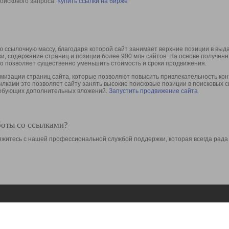
оискового запроса.
Купить ссылки на бирже
 ссылочную массу, благодаря которой сайт занимает верхние позиции в выд
ки, содержание страниц и позиции более 900 млн сайтов. На основе получе
то позволяет существенно уменьшить стоимость и сроки продвижения.
изации страниц сайта, которые позволяют повысить привлекательность конт
сылками это позволяет сайту занять высокие поисковые позиции в поисковых 
требующих дополнительных вложений.
Запустить продвижение сайта
боты со ссылками?
свяжитесь с нашей профессиональной службой поддержки, которая всегда рада
Ресурсы