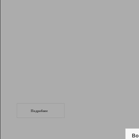
Рейтинг
Инструменты
Разработчикам
Партнерская
программа
Помощь
СеоТраф
Запустите
продвижение сайта
c LinkPad.
Подробнее
Вывод и удержание в ТОП10 выдачи
поисковых систем
Во