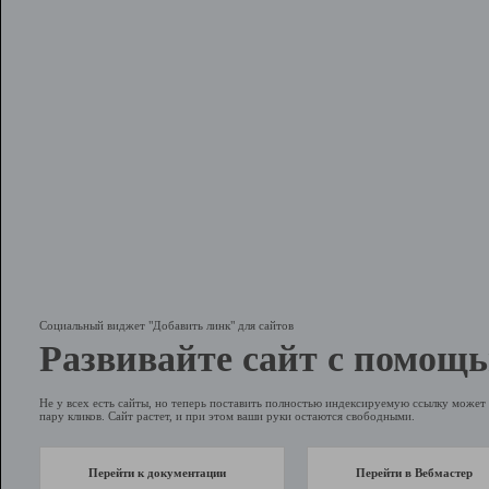
Социальный виджет "Добавить линк" для сайтов
Развивайте сайт с помощь
Не у всех есть сайты, но теперь поставить полностью индексируемую ссылку может 
пару кликов. Сайт растет, и при этом ваши руки остаются свободными.
Перейти к документации
Перейти в Вебмастер