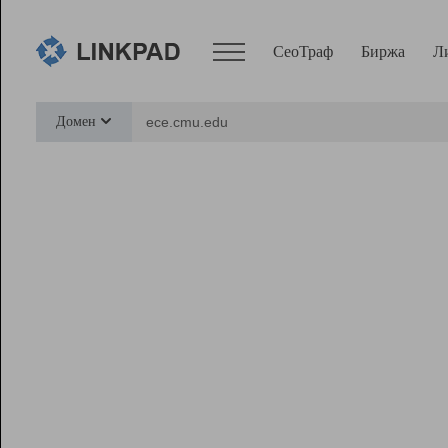
СеоТраф
Биржа
Л
Сервисы
Домен
СеоТраф
Монитор
Биржа
Pro
Линк+
Ресурсы
Вебмастер