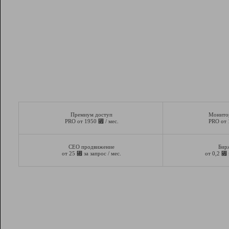
Премиум доступ
Монито
⃏
PRO от 1950
/ мес.
PRO от
СЕО продвижение
Бир
⃏
⃏
от 25
за запрос / мес.
от 0,2