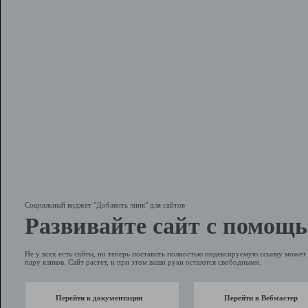
Социальный виджет "Добавить линк" для сайтов
Развивайте сайт с помощь
Не у всех есть сайты, но теперь поставить полностью индексируемую ссылку может 
пару кликов. Сайт растет, и при этом ваши руки остаются свободными.
Перейти к документации
Перейти в Вебмастер