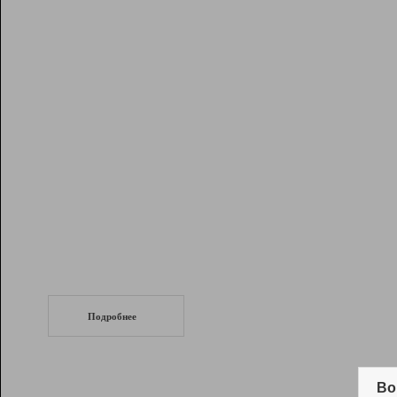
Рейтинг
Инструменты
Разработчикам
Партнерская
программа
Помощь
СеоТраф
Запустите
продвижение сайта
c LinkPad.
Подробнее
Вывод и удержание в ТОП10 выдачи
поисковых систем
Во