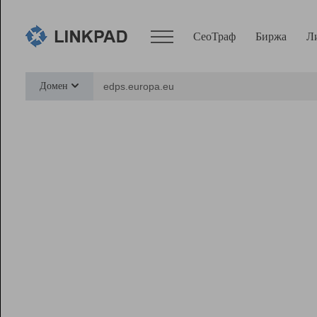
СеоТраф
Биржа
Л
Сервисы
Домен
СеоТраф
Монитор
Биржа
Pro
Линк+
Ресурсы
Вебмастер