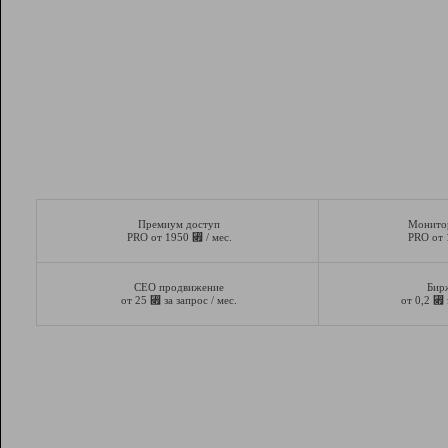
Премиум доступ
Монито
⃏
PRO от 1950
/ мес.
PRO от
СЕО продвижение
Бир
⃏
⃏
от 25
за запрос / мес.
от 0,2