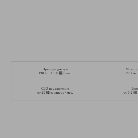
Премиум доступ
Монито
⃏
PRO от 1950
/ мес.
PRO от
СЕО продвижение
Бир
⃏
⃏
от 25
за запрос / мес.
от 0,2