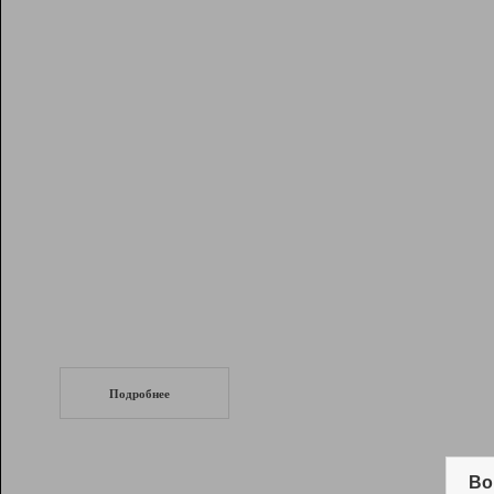
Рейтинг
Инструменты
Разработчикам
Партнерская
программа
Помощь
СеоТраф
Запустите
продвижение сайта
c LinkPad.
Подробнее
Вывод и удержание в ТОП10 выдачи
поисковых систем
Во