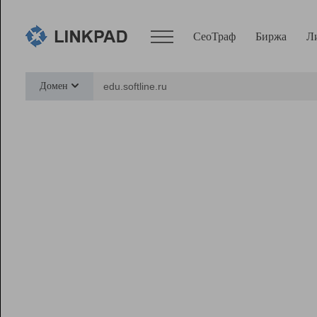
СеоТраф
Биржа
Л
Сервисы
Домен
СеоТраф
Монитор
Биржа
Pro
Линк+
Ресурсы
Вебмастер