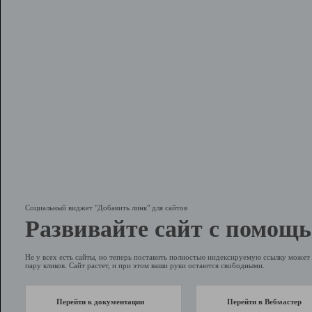
Социальный виджет "Добавить линк" для сайтов
Развивайте сайт с помощь
Не у всех есть сайты, но теперь поставить полностью индексируемую ссылку может 
пару кликов. Сайт растет, и при этом ваши руки остаются свободными.
Перейти к документации
Перейти в Вебмастер