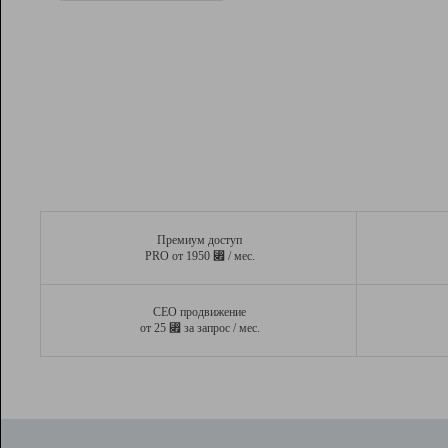
Рейтинг
Вывод и удержание в ТОП10 выдачи
поисковых систем
Инструменты
Разработчикам
Партнерская
программа
Помощь
Премиум доступ
⃏
PRO от 1950
/ мес.
СЕО продвижение
⃏
от 25
за запрос / мес.