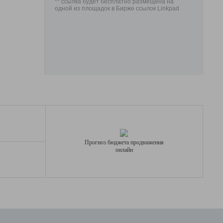
** ссылка будет бесплатно размещена на
одной из площадок в Бирже ссылок Linkpad
Прогноз бюджета продвижения
онлайн