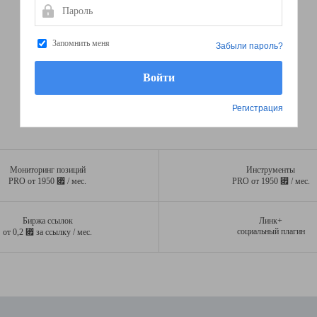
Пароль
Запомнить меня
Забыли пароль?
Регистрация
Мониторинг позиций
Инструменты
⃏
⃏
PRO от 1950
/ мес.
PRO от 1950
/ мес.
Биржа ссылок
Линк+
⃏
социальный плагин
от 0,2
за ссылку / мес.