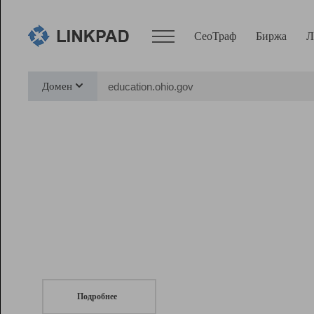
СеоТраф
Биржа
Л
Сервисы
Домен
СеоТраф
Монитор
Биржа
Pro
Линк+
СеоТраф
Запустите
продвижение сайта
c LinkPad.
Ресурсы
Вебмастер
Подробнее