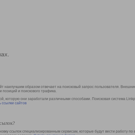
ах.
йт наилучшим образом отвечает на поисковый запрос пользователя. Внешние
и позиций и поискового трафика.
, которую они заработали различными способами. Поисковая система Linkpa
 ссылки сайтов
ссылок?
овку ссылок специализированным сервисам, которые будут вести работу по 