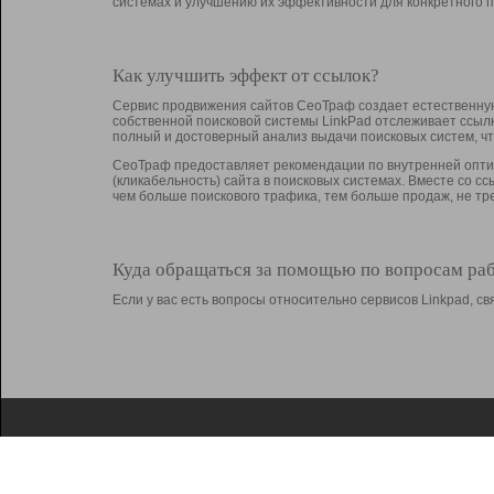
системах и улучшению их эффективности для конкретного п
Как улучшить эффект от ссылок?
Сервис продвижения сайтов СеоТраф создает естественную
собственной поисковой системы LinkPad отслеживает ссыл
полный и достоверный анализ выдачи поисковых систем, ч
СеоТраф предоставляет рекомендации по внутренней оптим
(кликабельность) сайта в поисковых системах. Вместе со с
чем больше поискового трафика, тем больше продаж, не 
Куда обращаться за помощью по вопросам ра
Если у вас есть вопросы относительно сервисов Linkpad, 
О Linkpad
Поддержка