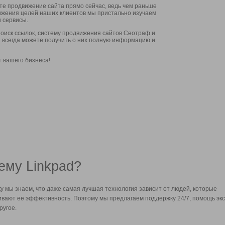
ите продвижение сайта прямо сейчас, ведь чем раньше
стижения целей наших клиентов мы пристально изучаем
 сервисы.
оиск ссылок, систему продвижения сайтов Сеотраф и
вы всегда можете получить о них полную информацию и
т вашего бизнеса!
ему Linkpad?
у мы знаем, что даже самая лучшая технология зависит от людей, которые
вают ее эффективность. Поэтому мы предлагаем поддержку 24/7, помощь экс
ругое.