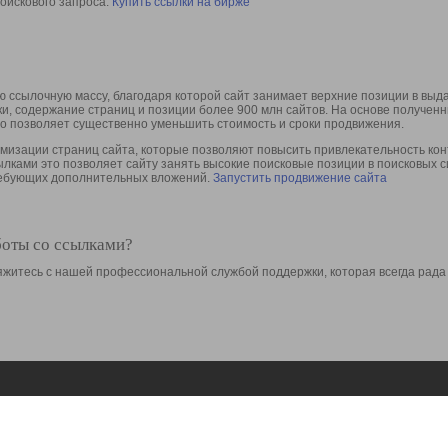
оискового запроса.
Купить ссылки на бирже
 ссылочную массу, благодаря которой сайт занимает верхние позиции в выд
ки, содержание страниц и позиции более 900 млн сайтов. На основе получе
то позволяет существенно уменьшить стоимость и сроки продвижения.
изации страниц сайта, которые позволяют повысить привлекательность конт
сылками это позволяет сайту занять высокие поисковые позиции в поисковых 
требующих дополнительных вложений.
Запустить продвижение сайта
боты со ссылками?
свяжитесь с нашей профессиональной службой поддержки, которая всегда рада
Ресурсы