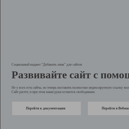
Социальный виджет "Добавить линк" для сайтов
Развивайте сайт с помо
Не у всех есть сайты, но теперь поставить полностью индексируемую ссылку мо
Сайт растет, и при этом ваши руки остаются свободными.
Перейти к документации
Перейти в Вебма