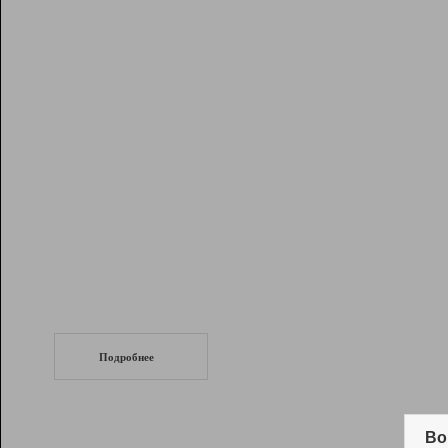
Рейтинг
Инструменты
Разработчикам
Партнерская
программа
Помощь
СеоТраф
Запустите
продвижение сайта
c LinkPad.
Подробнее
Вывод и удержание в ТОП10 выдачи
поисковых систем
Во