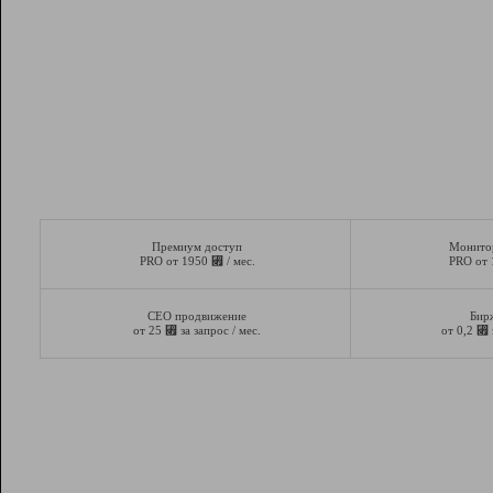
Премиум доступ
Монито
⃏
PRO от 1950
/ мес.
PRO от
СЕО продвижение
Бир
⃏
⃏
от 25
за запрос / мес.
от 0,2