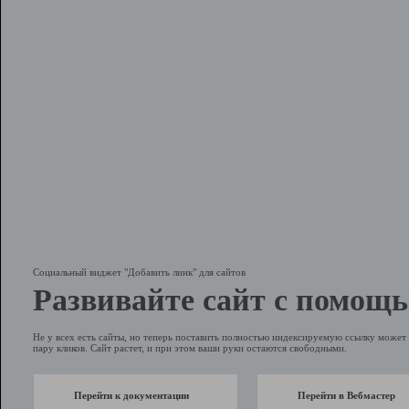
Социальный виджет "Добавить линк" для сайтов
Развивайте сайт с помощь
Не у всех есть сайты, но теперь поставить полностью индексируемую ссылку может 
пару кликов. Сайт растет, и при этом ваши руки остаются свободными.
Перейти к документации
Перейти в Вебмастер