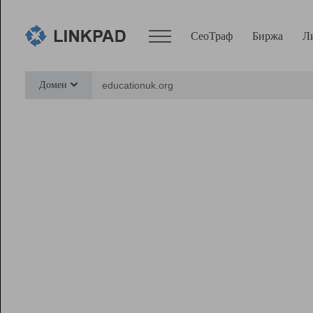
СеоТраф
Биржа
Л
Сервисы
Домен
СеоТраф
Монитор
Биржа
Pro
Линк+
Ресурсы
Вебмастер