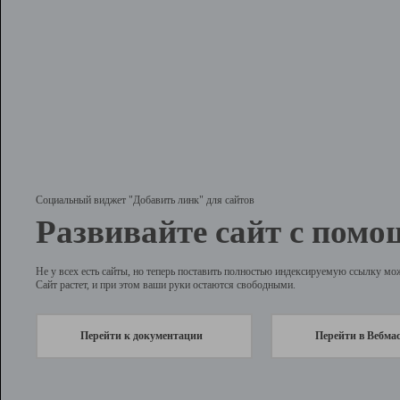
Социальный виджет "Добавить линк" для сайтов
Развивайте сайт с помо
Не у всех есть сайты, но теперь поставить полностью индексируемую ссылку мо
Сайт растет, и при этом ваши руки остаются свободными.
Перейти к документации
Перейти в Вебма