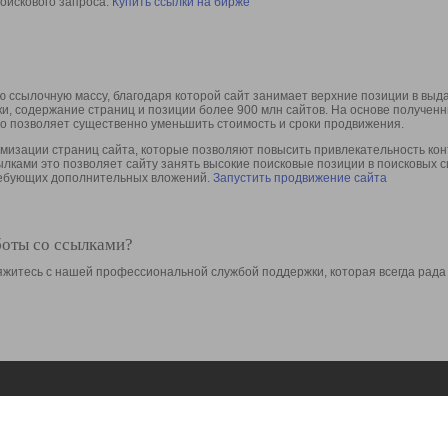
оискового запроса.
Купить ссылки на бирже
 ссылочную массу, благодаря которой сайт занимает верхние позиции в выд
ки, содержание страниц и позиции более 900 млн сайтов. На основе получе
то позволяет существенно уменьшить стоимость и сроки продвижения.
изации страниц сайта, которые позволяют повысить привлекательность конт
сылками это позволяет сайту занять высокие поисковые позиции в поисковых 
требующих дополнительных вложений.
Запустить продвижение сайта
боты со ссылками?
свяжитесь с нашей профессиональной службой поддержки, которая всегда рада
Ресурсы