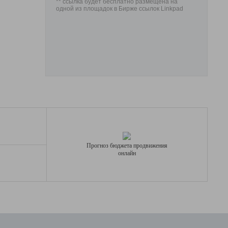
** ссылка будет бесплатно размещена на
одной из площадок в Бирже ссылок Linkpad
Прогноз бюджета продвижения
онлайн