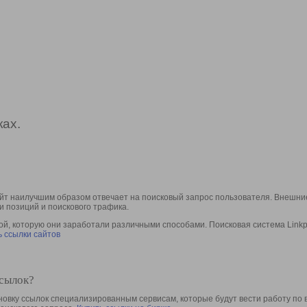
ах.
йт наилучшим образом отвечает на поисковый запрос пользователя. Внешние
и позиций и поискового трафика.
, которую они заработали различными способами. Поисковая система Linkpa
 ссылки сайтов
ссылок?
овку ссылок специализированным сервисам, которые будут вести работу по 