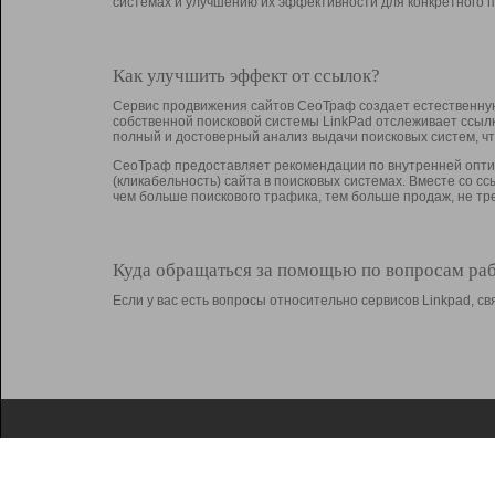
системах и улучшению их эффективности для конкретного п
Как улучшить эффект от ссылок?
Сервис продвижения сайтов СеоТраф создает естественную
собственной поисковой системы LinkPad отслеживает ссыл
полный и достоверный анализ выдачи поисковых систем, ч
СеоТраф предоставляет рекомендации по внутренней оптим
(кликабельность) сайта в поисковых системах. Вместе со с
чем больше поискового трафика, тем больше продаж, не 
Куда обращаться за помощью по вопросам ра
Если у вас есть вопросы относительно сервисов Linkpad, 
О Linkpad
Поддержка