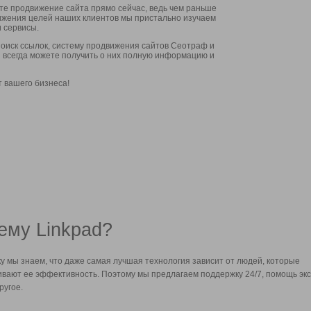
ите продвижение сайта прямо сейчас, ведь чем раньше
стижения целей наших клиентов мы пристально изучаем
 сервисы.
оиск ссылок, систему продвижения сайтов Сеотраф и
вы всегда можете получить о них полную информацию и
т вашего бизнеса!
ему Linkpad?
у мы знаем, что даже самая лучшая технология зависит от людей, которые
вают ее эффективность. Поэтому мы предлагаем поддержку 24/7, помощь экс
ругое.