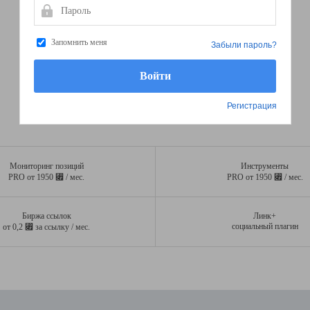
Пароль
Запомнить меня
Забыли пароль?
Регистрация
Мониторинг позиций
Инструменты
⃏
⃏
PRO от 1950
/ мес.
PRO от 1950
/ мес.
Биржа ссылок
Линк+
⃏
социальный плагин
от 0,2
за ссылку / мес.