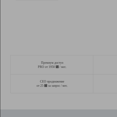
Рейтинг
Вывод и удержание в ТОП10 выдачи
поисковых систем
Инструменты
Разработчикам
Партнерская
программа
Помощь
Премиум доступ
⃏
PRO от 1950
/ мес.
СЕО продвижение
⃏
от 25
за запрос / мес.