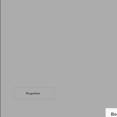
Рейтинг
Инструменты
Разработчикам
Партнерская
программа
Помощь
СеоТраф
Запустите
продвижение сайта
c LinkPad.
Подробнее
Вывод и удержание в ТОП10 выдачи
поисковых систем
Во