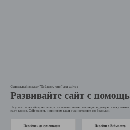
Социальный виджет "Добавить линк" для сайтов
Развивайте сайт с помощь
Не у всех есть сайты, но теперь поставить полностью индексируемую ссылку может 
пару кликов. Сайт растет, и при этом ваши руки остаются свободными.
Перейти к документации
Перейти в Вебмастер