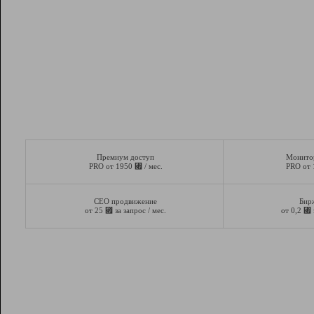
Премиум доступ
Монито
⃏
PRO от 1950
/ мес.
PRO от
СЕО продвижение
Бир
⃏
⃏
от 25
за запрос / мес.
от 0,2