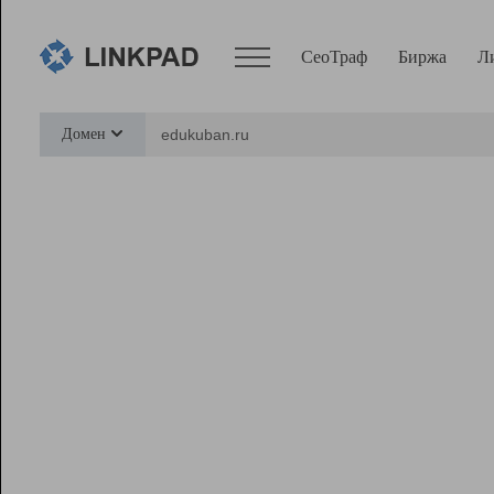
СеоТраф
Биржа
Л
Сервисы
Домен
СеоТраф
Монитор
Биржа
Pro
Линк+
Ресурсы
Вебмастер